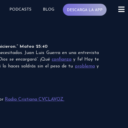
PODCASTS
BLOG
DESCARGA LA APP
icieron.” Mateo 25:40
cesitados. Juan Luis Guerra en una entrevista
Dios se encargará”
. ¡Qué
confianza
y fe! Hoy te
 lo haces saldrás sin el peso de tu
problema
y
por
Radio Cristiana CVCLAVOZ.