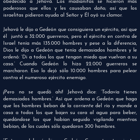
obedecido a Jehová. Los madianitas se hicieron más
poderosos que ellos y les causaban daño; así que los
israelitas pidieron ayuda al Señor y Él oyó su clamor.
Jehová le dijo a Gedeón que consiguiera un ejército, así que
él juntó a 32.000 guerreros, pero el ejército en contra de
Israel tenía más 135.000 hombres y pese a la diferencia,
Dios le dijo a Gedeón que tenía demasiados hombres y le
ordenó: ‘Di a todos los que tengan miedo que vuelvan a su
casa.’ Cuando Gedeón lo hizo 22.000 guerreros se
marcharon. Eso lo dejó sólo 10.000 hombres para pelear
contra el numeroso ejército enemigo.
¡Pero no se quedó ahí! Jehová dice: ‘Todavía tienes
demasiados hombres.’ Así que ordena a Gedeón que haga
que los hombres beban de la corriente del río y mande a
casa a todos los que bajen su cara al agua para beber,
quedándose los que habían seguido vigilando mientras
bebían, de los cuales sólo quedaron 300 hombres.