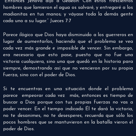
“Entonces Jehová dijo a Gedeón: Con estos trescientos
hombres que lamieron el agua os salvaré, y entregaré a los
madianitas en tus manos; y váyase toda la demás gente
cada uno a su lugar.” Jueces 7:7
Parece ilógico que Dios haya disminuido a los guerreros en
lugar de aumentarlos, haciendo que el problema se vea
cada vez más grande e imposible de vencer. Sin embargo,
era necesario que esto pase, puesto que no fue una
victoria cualquiera, sino una que quedó en la historia para
siempre, demostrando así que no vencieron por su propia
fuerza, sino con el poder de Dios.
Si te encuentras en una situación donde el problema
parece empeorar cada vez más, entonces es tiempo de
buscar a Dios porque con tus propias fuerzas no vas a
poder vencer. En el tiempo indicado Él te dará la victoria,
no te desanimes, no te desesperes, recuerda que sólo los
pocos hombres que se mantuvieron en la batalla vieron el
poder de Dios.