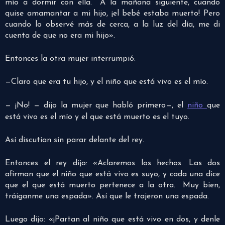
mío a dormir con ella.
A la mañana siguiente, cuando
quise amamantar a mi hijo, ¡el bebé estaba muerto! Pero
cuando lo observé más de cerca, a la luz del día, me di
cuenta de que no era mi hijo».
Entonces la otra mujer interrumpió:
—Claro que era tu hijo, y el niño que está vivo es el mío.
— ¡No! — dijo la mujer que habló primero—, el
niño
que
está vivo es el mío y el que está muerto es el tuyo.
Así discutían sin parar delante del rey.
Entonces el rey dijo: «Aclaremos los hechos. Las dos
afirman que el niño que está vivo es suyo, y cada una dice
que el que está muerto pertenece a la otra.
Muy bien,
tráiganme una espada». Así que le trajeron una espada.
Luego dijo: «¡Partan al niño que está vivo en dos, y denle