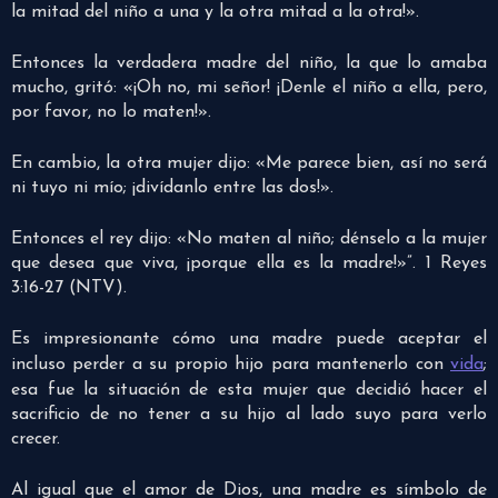
la mitad del niño a una y la otra mitad a la otra!».
Entonces la verdadera madre del niño, la que lo amaba
mucho, gritó: «¡Oh no, mi señor! ¡Denle el niño a ella, pero,
por favor, no lo maten!».
En cambio, la otra mujer dijo: «Me parece bien, así no será
ni tuyo ni mío; ¡divídanlo entre las dos!».
Entonces el rey dijo: «No maten al niño; dénselo a la mujer
que desea que viva, ¡porque ella es la madre!»”. 1 Reyes
3:16-27 (NTV).
Es impresionante cómo una madre puede aceptar el
incluso perder a su propio hijo para mantenerlo con
vida
;
esa fue la situación de esta mujer que decidió hacer el
sacrificio de no tener a su hijo al lado suyo para verlo
crecer.
Al igual que el amor de Dios, una madre es símbolo de