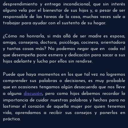
desprendimiento y entrega incondicional, que sin interés
alguno vela por el bienestar de sus hijos y, a pesar de ser
responsable de las tareas de la casa, muchas veces sale a
trabajar para ayudar con el sustento de su hogar.
¿Cómo no honrarla, si más allá de ser madre es esposa,
amiga, consejera, doctora, psicóloga, cocinera, orientadora
y tantas cosas más? No podemos negar que en cada rol
que desempeña pone esmero y dedicación para sacar a sus
hijos adelante y lucha por ellos sin rendirse.
Puede que haya momentos en los que tal vez no logremos
comprender sus palabras o decisiones, es muy probable
que en ocasiones tengamos algún desacuerdo que nos lleve
a alguna
discusión
, pero como hijos debemos recordar la
importancia de cuidar nuestras palabras y hechos para no
lastimar el corazón de aquella mujer por quien tenemos
vida, aprendamos a recibir sus consejos y ponerlos en
práctica.