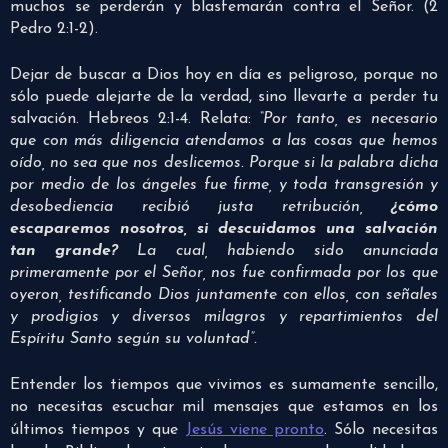
muchos se perderán y blasfemarán contra el Señor. (2
Pedro 2:1-2).
Dejar de buscar a Dios hoy en día es peligroso, porque no
sólo puede alejarte de la verdad, sino llevarte a perder tu
salvación. Hebreos 2:1-4. Relata:
“Por tanto, es necesario
que con más diligencia atendamos a las cosas que hemos
oído, no sea que nos deslicemos. Porque si la palabra dicha
por medio de los ángeles fue firme, y toda transgresión y
desobediencia recibió justa retribución,
¿cómo
escaparemos nosotros, si descuidamos una salvación
tan grande?
La cual, habiendo sido anunciada
primeramente por el Señor, nos fue confirmada por los que
oyeron, testificando Dios juntamente con ellos, con señales
y prodigios y diversos milagros y repartimientos del
Espíritu Santo según su voluntad”.
Entender los tiempos que vivimos es sumamente sencillo,
no necesitas escuchar mil mensajes que estamos en los
últimos tiempos y que
Jesús viene pronto
. Sólo necesitas