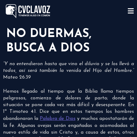
NO DUERMAS,
BUSCA A DIOS
“Y no entendieron hasta que vino el diluvio y se los llevó a
todos, así será también la venida del Hijo del Hombre.”
Mateo 26:39
Hemos llegado al tiempo que la Biblia llama tiempos
peligrosos, comienzo de dolores de parto; donde la
situación se pone cada vez más difícil y desesperante. En
1ª Timoteo 4:1. Dice que en estos tiempos los hombres
abandonaran la
Palabra de Dios
y muchos apostatarán de
la fe. Algunas ovejas serán engañadas o acomodadas al
nuevo estilo de vida sin Cristo y, a causa de estos, otros