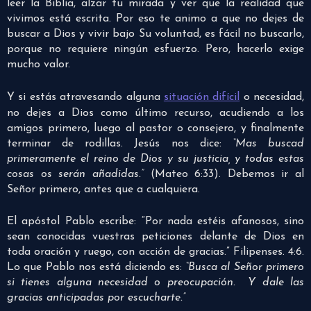
leer la Biblia, alzar tu mirada y ver que la realidad que
vivimos está escrita. Por eso te animo a que no dejes de
buscar a Dios y vivir bajo Su voluntad, es fácil no buscarlo,
porque no requiere ningún esfuerzo. Pero, hacerlo exige
mucho valor.
Y si estás atravesando alguna
situación difícil
o necesidad,
no dejes a Dios como último recurso, acudiendo a los
amigos primero, luego al pastor o consejero, y finalmente
terminar de rodillas. Jesús nos dice:
“Mas buscad
primeramente el reino de Dios y su justicia, y todas estas
cosas os serán añadidas.”
(Mateo 6:33). Debemos ir al
Señor primero, antes que a cualquiera.
El apóstol Pablo escribe: “Por nada estéis afanosos, sino
sean conocidas vuestras peticiones delante de Dios en
toda oración y ruego, con acción de gracias.” Filipenses. 4:6.
Lo que Pablo nos está diciendo es:
“Busca al Señor primero
si tienes alguna necesidad o preocupación. Y dale las
gracias anticipadas por escucharte.”