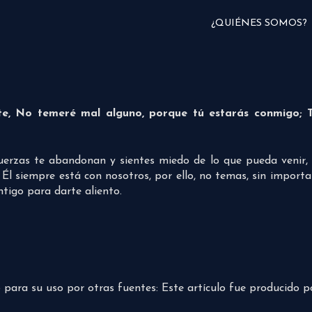
¿QUIÉNES SOMOS?
e, No temeré mal alguno, porque tú estarás conmigo; Tu
fuerzas te abandonan y sientes miedo de lo que pueda venir
 Él siempre está con nosotros, por ello, no temas, sin import
ntigo para darte aliento.
do para su uso por otras fuentes: Este artículo fue producido 