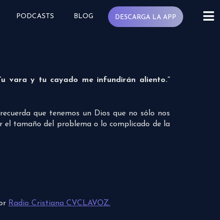
PODCASTS
BLOG
DESCARGA LA APP
 vara y tu cayado me infundirán aliento.”
, recuerda que tenemos un Dios que no sólo nos
ar el tamaño del problema o lo complicado de la
por
Radio Cristiana CVCLAVOZ.