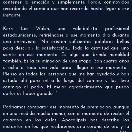
contener la emoción y simplemente lloran, conmovidos
recordando el camino que han recorrido hasta llegar a ese
instante.
Kerri Lee Walsh, una voleibolista profesional
estadounidense, refiriéndose a ese momento dijo durante
una entrevista: “No existen suficientes palabras bellas
para describir la satisfacción… Toda la gratitud que uno
siente en ese momento. Es algo que brinda humildad
también. Es la culminación de una etapa. Son cuatro años
u ocho o toda una vida para llegar a ese momento…
Pienso en todas las personas que me han ayudado y han
estado ahí para mí a lo largo del camino y los llevo
conmigo al podio. El mejor agradecimiento que puedo
darles es haber ganado…”
Podríamos comparar ese momento de premiación, aunque
en una medida mucho menor, con el momento de recibir el
galardón en los cielos: Apocalipsis nos describe los
instantes en los que recibiremos una corona de oro y la