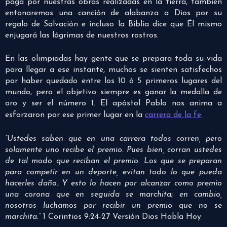
paga por nuestras obras realizadas en la tierra, también
entonaremos una canción de alabanza a Dios por su
regalo de Salvación e incluso la Biblia dice que Él mismo
enjugará las lágrimas de nuestros rostros.
En las olimpiadas hay gente que se prepara toda su vida
para llegar a ese instante, muchos se sienten satisfechos
por haber quedado entre los 10 ó 5 primeros lugares del
mundo, pero el objetivo siempre es ganar la medalla de
oro y ser el número 1. El apóstol Pablo nos anima a
esforzaron por ese primer lugar en la
carrera de la fe
.
“Ustedes saben que en una carrera todos corren, pero
solamente uno recibe el premio. Pues bien, corran ustedes
de tal modo que reciban el premio. Los que se preparan
para competir en un deporte, evitan todo lo que pueda
hacerles daño. Y esto lo hacen por alcanzar como premio
una corona que en seguida se marchita; en cambio,
nosotros luchamos por recibir un premio que no se
marchita.”
1 Corintios 9:24-27 Versión Dios Habla Hoy