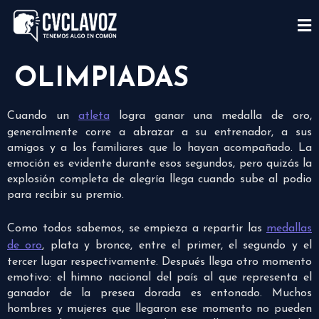
OLIMPIADAS
Cuando un
atleta
logra ganar una medalla de oro,
generalmente corre a abrazar a su entrenador, a sus
amigos y a los familiares que lo hayan acompañado. La
emoción es evidente durante esos segundos, pero quizás la
explosión completa de alegría llega cuando sube al podio
para recibir su premio.
Como todos sabemos, se empieza a repartir las
medallas
de oro
, plata y bronce, entre el primer, el segundo y el
tercer lugar respectivamente. Después llega otro momento
emotivo: el himno nacional del país al que representa el
ganador de la presea dorada es entonado. Muchos
hombres y mujeres que llegaron ese momento no pueden