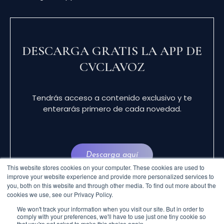
DESCARGA GRATIS LA APP DE
CVCLAVOZ
Tendrás acceso a contenido exclusivo y te
enterarás primero de cada novedad.
Descarga aquí
This website stores cookies on your computer. These cookies are used to
improve your website experience and provide more personalized services to
you, both on this website and through other media. To find out more about the
cookies we use, see our Privacy Policy.
We won't track your information when you visit our site. But in order to
comply with your preferences, we'll have to use just one tiny cookie so
that you're not asked to make this choice again.