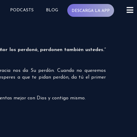
PODCASTS
BLOG
DESCARGA LA APP
eñor los perdonó, perdonen también ustedes.”
gracia nos da Su perdón. Cuando no queremos
esperes a que te pidan perdón, da tú el primer
sientas mejor con Dios y contigo mismo.