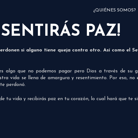
¿QUIÉNES SOMOS?
SENTIRÁS PAZ!
erdonen si alguno tiene queja contra otro. Así como el S
es algo que no podemos pagar pero Dios a través de su 
tra vida se llena de amargura y resentimiento. Por eso, no 
te perdonó.
de tu vida y recibirás paz en tu corazón, lo cual hará que te 