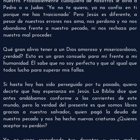
nuestro. Probablemente cualquiera de nosotros le diría a
Pedro o a Judas: “Ya no te quiero, ya no confío en ti
porque me has traicionado” Pero Jesús es diferente, a
pesar de nuestros errores nos ama, nos perdona y no nos
abandona frente a nuestro pecado, ni nos rechaza por
nuestro mal proceder.
Qué gran alivio tener a un Dios amoroso y misericordioso,
¿verdad? Esto es un gran consuelo para mí frente a mi
humanidad. Él sabe que no soy perfecta y que al igual que
todos lucho para superar mis fallas.
Si hasta hoy has sido perseguido por tu pasado, quiero
decirte que hay esperanza en Jesús. La Biblia dice que
antes andábamos conforme a las corrientes de este
mundo, pero la verdad del presente es que somos libres
gracias a nuestro salvador, quien pagó la deuda de
nuestro pecado y nos ha hecho nuevas criaturas ¿Quieres
aceptar su perdón?