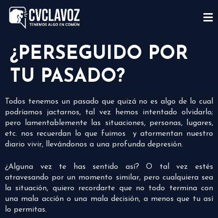
¿PERSEGUIDO POR
TU PASADO?
Todos tenemos un pasado que quizá no es algo de lo cual
podríamos jactarnos, tal vez hemos intentado olvidarlo;
pero lamentablemente las situaciones, personas, lugares,
etc. nos recuerdan lo que fuimos y atormentan nuestro
diario vivir, llevándonos a una profunda depresión.
¿Alguna vez te has sentido así? O tal vez estés
atravesando por un momento similar, pero cualquiera sea
la situación, quiero recordarte que no todo termina con
una mala acción o una mala decisión, a menos que tu así
lo permitas.