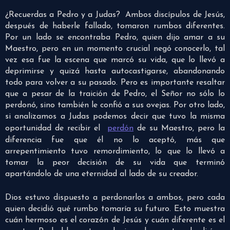
¿Recuerdas a Pedro y a Judas? Ambos discípulos de Jesús,
después de haberle fallado, tomaron rumbos diferentes.
Por un lado se encontraba Pedro, quien dijo amar a su
Maestro, pero en un momento crucial negó conocerlo, tal
vez esa fue la escena que marcó su vida, que lo llevó a
deprimirse y quizá hasta autocastigarse, abandonando
todo para volver a su pasado. Pero es importante resaltar
que a pesar de la traición de Pedro, el Señor no sólo lo
perdonó, sino también le confió a sus ovejas. Por otro lado,
si analizamos a Judas podemos decir que tuvo la misma
oportunidad de recibir el
perdón
de su Maestro, pero la
diferencia fue que él no lo aceptó, más que
arrepentimiento tuvo remordimiento, lo que lo llevó a
tomar la peor decisión de su vida que terminó
apartándolo de una eternidad al lado de su creador.
Dios estuvo dispuesto a perdonarlos a ambos, pero cada
quien decidió qué rumbo tomaría su futuro. Esto muestra
cuán hermoso es el corazón de Jesús y cuán diferente es el