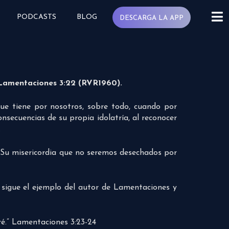
PODCASTS
BLOG
DESCARGA LA APP
 Lamentaciones 3:22 (RVR1960).
que tiene por nosotros, sobre todo, cuando por
nsecuencias de su propia idolatría, al reconocer
.
or Su misericordia que no seremos desechados por
, sigue el ejemplo del autor de Lamentaciones y
ré.” Lamentaciones 3:23-24