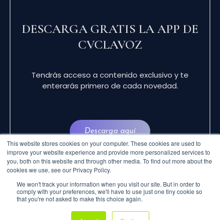
DESCARGA GRATIS LA APP DE
CVCLAVOZ
Tendrás acceso a contenido exclusivo y te
enterarás primero de cada novedad.
Descarga aquí
This website stores cookies on your computer. These cookies are used to
improve your website experience and provide more personalized services to
you, both on this website and through other media. To find out more about the
cookies we use, see our Privacy Policy.
We won't track your information when you visit our site. But in order to
comply with your preferences, we'll have to use just one tiny cookie so
that you're not asked to make this choice again.
© 2024 CVCLAVOZ . TODOS LOS DERECHOS