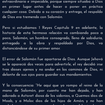
extraordinario e impecable, porque siempre situaba a Dios
en primer lugar antes de hacer o poner en práctica
cualquier cosa. Debido a su corazón y entrega, el respaldo
de Dios era tremendo con Salomón.
Pero si estudiamos 1 Reyes Capitulo 9 en adelante, la
historia de esta hermosa relación va cambiando poco a
poco, Salomón, un hombre consagrado, lleno de sabiduría,
entregado a la obra y respaldado por Dios, va
distanciándose de su primer amor.
El error de Salomón fue apartarse de Dios. Aunque Jehová
se le apareció dos veces para advertirle, el rey decidió irse
tras dioses ajenos y no andar en los caminos de Dios, ni
delante de sus ojos para guardar sus mandamientos.
Y la consecuencia: “He aquí que yo rompo el reino de la
mano de Salomón, por cuanto me han dejado, y han
adorado a Astoret diosa de los sidonios, a Quemos dios de
Moab, y a Moloc dios de los hijos de Amón; y no han