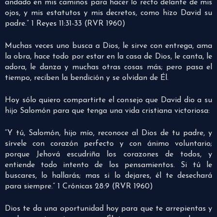
andado en mis caminos para hacer lo recto delante de mis
ojos, y mis estatutos y mis decretos, como hizo David su
padre.” 1 Reyes 11:31-33 (RVR 1960)
Muchas veces uno busca a Dios, le sirve con entrega, ama
la obra, hace todo por estar en la casa de Dios, le canta, le
adora, le danza y muchas otras cosas más; pero pasa el
tiempo, reciben la bendición y se olvidan de Él.
Hoy sólo quiero compartirte el consejo que David dio a su
hijo Salomón para que tenga una vida cristiana victoriosa:
“Y tú, Salomón, hijo mío, reconoce al Dios de tu padre, y
sírvele con corazón perfecto y con ánimo voluntario;
porque Jehová escudriña los corazones de todos, y
entiende todo intento de los pensamientos. Si tú le
buscares, lo hallarás; mas si lo dejares, él te desechará
para siempre.” 1 Crónicas 28:9 (RVR 1960)
Dios te da una oportunidad hoy para que te arrepientas y