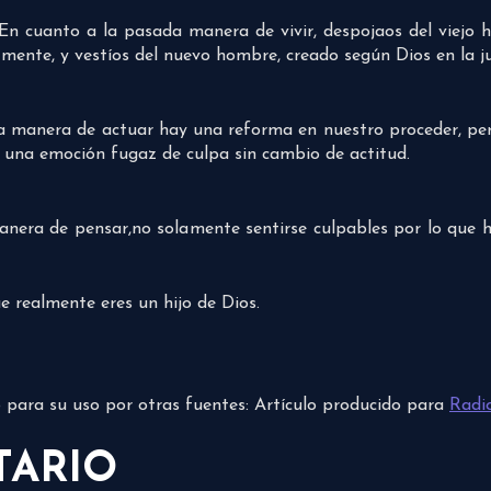
“En cuanto a la pasada manera de vivir, despojaos del viejo
mente, y vestíos del nuevo hombre, creado según Dios en la jus
 manera de actuar hay una reforma en nuestro proceder, pero
s una emoción fugaz de culpa sin cambio de actitud.
manera de pensar,no solamente sentirse culpables por lo que 
e realmente eres un hijo de Dios.
do para su uso por otras fuentes: Artículo producido para
Radi
TARIO