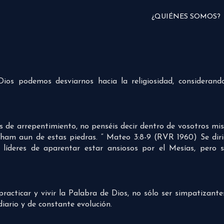
¿QUIÉNES SOMOS?
s podemos desviarnos hacia la religiosidad, considerand
nos de arrepentimiento, no penséis decir dentro de vosotros
ham aun de estas piedras. “ Mateo 3:8-9 (RVR 1960) Se diri
 líderes de aparentar estar ansiosos por el Mesías, pero
racticar y vivir la Palabra de Dios, no sólo ser simpatizant
 diario y de constante evolución.