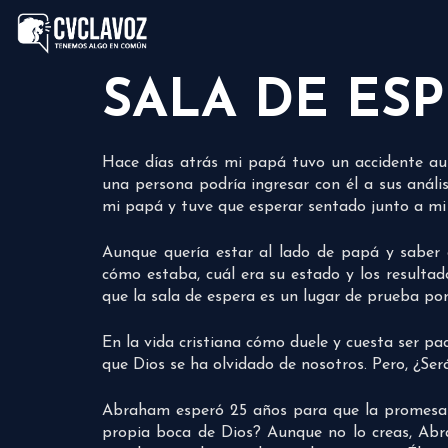
SALA DE ES
Hace días atrás mi papá tuvo un accidente aut
una persona podría ingresar con él a sus anál
mi papá y tuve que esperar sentado junto a 
Aunque quería estar al lado de papá y saber 
cómo estaba, cuál era su estado y los resulta
que la sala de espera es un lugar de prueba po
En la vida cristiana cómo duele y cuesta ser pa
que Dios se ha olvidado de nosotros. Pero, ¿Se
Abraham esperó 25 años para que la promesa d
propia boca de Dios? Aunque no lo creas, Abr