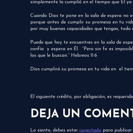
simplemente la cumplió en el tiempo que Él ya
Cuando Dios te pone en la sala de espera no es 
porque antes de cumplir su promesa en tu vid
por muy buenas capacidades que tengas, todo e
Puede que hoy te encuentres en la sala de esper
confía y espera en Él. “Pero sin fe es imposib
los que le buscan.” Hebreos 11:6
Dios cumplirá su promesa en tu vida en el tie
El siguiente crédito, por obligación, es requeri
DEJA UN COMEN
Lo siento, debes estar
conectado
para publicar