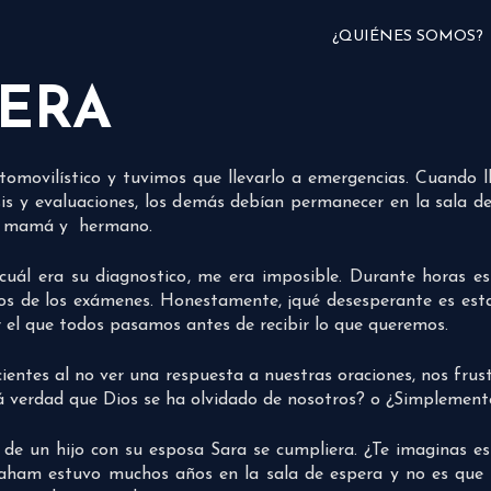
¿QUIÉNES SOMOS?
PERA
omovilístico y tuvimos que llevarlo a emergencias. Cuando ll
isis y evaluaciones, los demás debían permanecer en la sala 
mi mamá y hermano.
cuál era su diagnostico, me era imposible. Durante horas e
dos de los exámenes. Honestamente, ¡qué desesperante es esta
r el que todos pasamos antes de recibir lo que queremos.
cientes al no ver una respuesta a nuestras oraciones, nos fru
rá verdad que Dios se ha olvidado de nosotros? o ¿Simplement
e un hijo con su esposa Sara se cumpliera. ¿Te imaginas es
aham estuvo muchos años en la sala de espera y no es que 