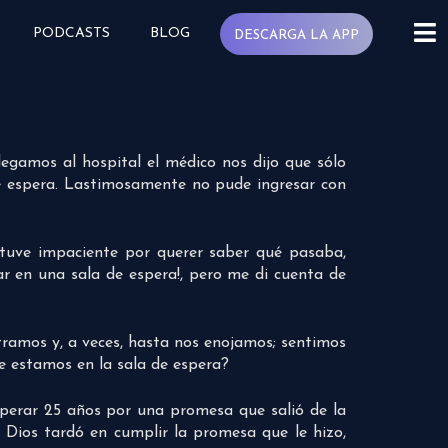
PODCASTS
BLOG
DESCARGA LA APP
egamos al hospital el médico nos dijo que sólo
de espera. Lastimosamente no pude ingresar con
stuve impaciente por querer saber qué pasaba,
r en una sala de espera!, pero me di cuenta de
stramos y, a veces, hasta nos enojamos; sentimos
e estamos en la sala de espera?
perar 25 años por una promesa que salió de la
Dios tardó en cumplir la promesa que le hizo,