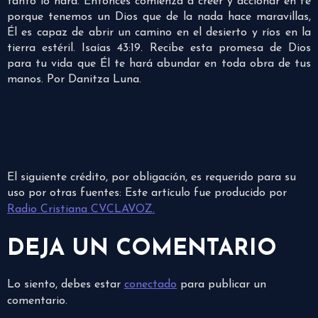
tanto lo hará. Entonces comienza a creer y accionar en fe
porque tenemos un Dios que de la nada hace maravillas,
Él es capaz de abrir un camino en el desierto y ríos en la
tierra estéril. Isaías 43:19. Recibe esta promesa de Dios
para tu vida que Él te hará abundar en toda obra de tus
manos. Por Danitza Luna.
El siguiente crédito, por obligación, es requerido para su
uso por otras fuentes: Este artículo fue producido por
Radio Cristiana CVCLAVOZ.
DEJA UN COMENTARIO
Lo siento, debes estar
conectado
para publicar un
comentario.