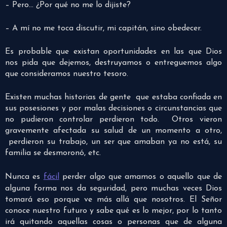
– Pero… ¿Por qué no me lo dijiste?
– A mí no me toca discutir, mi capitán, sino obedecer.
Es probable que existan oportunidades en las que Dios
nos pida que dejemos, destruyamos o entreguemos algo
que consideramos nuestro tesoro.
Existen muchas historias de gente que estaba confiada en
sus posesiones y por malas decisiones o circunstancias que
no pudieron controlar perdieron todo. Otros vieron
gravemente afectada su salud de un momento a otro,
perdieron su trabajo, un ser que amaban ya no está, su
familia se desmoronó, etc.
Nunca es
fácil
perder algo que amamos o aquello que de
alguna forma nos da seguridad, pero muchas veces Dios
tomará eso porque ve más allá que nosotros. El Señor
conoce nuestro futuro y sabe qué es lo mejor, por lo tanto
irá quitando aquellas cosas o personas que de alguna