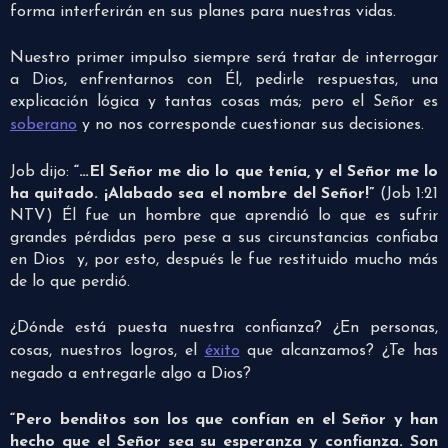
forma interferirán en sus planes para nuestras vidas.
Nuestro primer impulso siempre será tratar de interrogar
a Dios, enfrentarnos con Él, pedirle respuestas, una
explicación lógica y tantas cosas más; pero el Señor es
soberano
y no nos corresponde cuestionar sus decisiones.
Job dijo:
“…El Señor me dio lo que tenía, y el Señor me lo
ha quitado. ¡Alabado sea el nombre del Señor!”
(Job 1:21
NTV) Él fue un hombre que aprendió lo que es sufrir
grandes pérdidas pero pese a sus circunstancias confiaba
en Dios y, por esto, después le fue restituido mucho más
de lo que perdió.
¿Dónde está puesta nuestra confianza? ¿En personas,
cosas, nuestros logros, el
éxito
que alcanzamos? ¿Te has
negado a entregarle algo a Dios?
“Pero benditos son los que confían en el Señor y han
hecho que el Señor sea su esperanza y confianza. Son