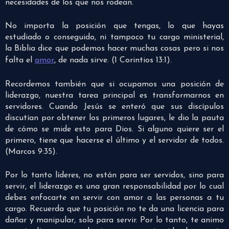
necesidades de los que nos rodean.
No importa la posición que tengas, lo que hayas
estudiado o conseguido, ni tampoco tu cargo ministerial,
la Biblia dice que podemos hacer muchas cosas pero si nos
falta el
amor
, de nada sirve. (1 Corintios 13:1).
Recordemos también que si ocupamos una posición de
liderazgo, nuestra tarea principal es transformarnos en
servidores. Cuando Jesús se enteró que sus discípulos
discutían por obtener los primeros lugares, le dio la pauta
de cómo se mide esto para Dios. Si alguno quiere ser el
primero, tiene que hacerse el último y el servidor de todos.
(Marcos 9:35).
Por lo tanto líderes, no están para ser servidos, sino para
servir, el liderazgo es una gran responsabilidad por lo cual
debes enfocarte en servir con amor a las personas a tu
cargo. Recuerda que tu posición no te da una licencia para
dañar y manipular, solo para servir. Por lo tanto, te animo