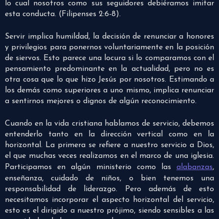
lo cual nosotros como sus seguidores debiéramos imitar
esta conducta. (Filipenses 2:6-8).
Servir implica humildad, la decisión de renunciar a honores
y privilegios para ponernos voluntariamente en la posición
de siervos. Esto parece una locura si lo comparamos con el
pensamiento predominante en la actualidad, pero no es
otra cosa que lo que hizo Jesús por nosotros. Estimando a
los demás como superiores a uno mismo, implica renunciar
a sentirnos mejores o dignos de algún reconocimiento.
Cuando en la vida cristiana hablamos de servicio, debemos
entenderlo tanto en la dirección vertical como en la
horizontal. La primera se refiere a nuestro servicio a Dios,
el que muchas veces realizamos en el marco de una iglesia.
Participamos en algún ministerio como las
alabanzas
,
enseñanza, cuidado de niños, o bien tenemos una
responsabilidad de liderazgo. Pero además de esto
necesitamos incorporar el aspecto horizontal del servicio,
esto es el dirigido a nuestro prójimo, siendo sensibles a las