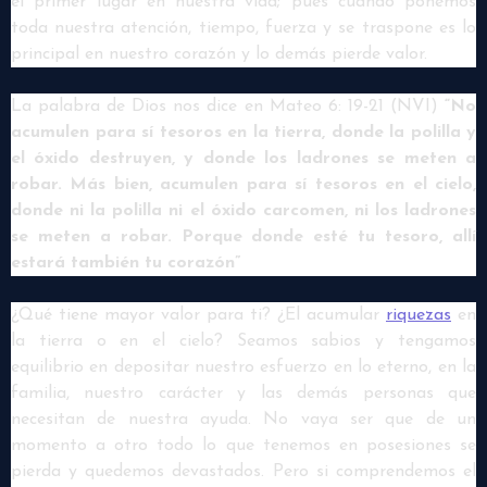
el primer lugar en nuestra vida; pues cuando ponemos
toda nuestra atención, tiempo, fuerza y se traspone es lo
principal en nuestro corazón y lo demás pierde valor.
La palabra de Dios nos dice en Mateo 6: 19-21 (NVI)
“No
acumulen para sí tesoros en la tierra, donde la polilla y
el óxido destruyen, y donde los ladrones se meten a
robar. Más bien, acumulen para sí tesoros en el cielo,
donde ni la polilla ni el óxido carcomen, ni los ladrones
se meten a robar. Porque donde esté tu tesoro, allí
estará también tu corazón”
¿Qué tiene mayor valor para ti? ¿El acumular
riquezas
en
la tierra o en el cielo? Seamos sabios y tengamos
equilibrio en depositar nuestro esfuerzo en lo eterno, en la
familia, nuestro carácter y las demás personas que
necesitan de nuestra ayuda. No vaya ser que de un
momento a otro todo lo que tenemos en posesiones se
pierda y quedemos devastados. Pero si comprendemos el