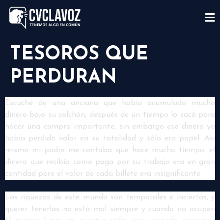
TESOROS QUE
PERDURAN
Escuché de una anciana que había acumulado mucho
dinero bajo su colchón, después de un tiempo lo sacó para
hacer una compra importante, sin embargo ese dinero ya
había perdido valor en su totalidad y sólo era papel. Así
mismo mi padre me contaba que hace mucho tiempo, el
dinero que recibía como paga por su trabajo era en gran
cantidad pero el valor de cada billete era insignificante.
Las riquezas de este mundo son temporales e inciertas, y
querer tenerlas no está mal siempre y cuando no ocupen