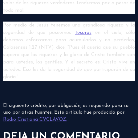
valor de las riquezas verdaderas tendremos paz a pesar de
todo mal.
Por medio de Jesús tenemos una grandiosa riqueza y la
seguridad de que poseemos
tesoros
en el cielo, sólo
debemos esforzarnos para acumularlos y no perderlos,
Colosenses 1:27 (NTV) dice: “Pues él quería que su pueblo
supiera que las riquezas y la gloria de Cristo también son
para ustedes, los gentiles. Y el secreto es: Cristo vive en
ustedes. Eso les da la seguridad de que participarán de su
gloria.”
El siguiente crédito, por obligación, es requerido para su
uso por otras fuentes: Este artículo fue producido por
Radio Cristiana CVCLAVOZ.
DEJA UN COMENTARIO