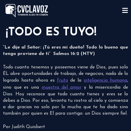
¡TODO ES TUYO!
“Le dije al Señor: ¡Tú eres mi dueño! Todo lo bueno que
tengo proviene de ti” Salmos 16:2 (NTV)
Todo cuanto tenemos y poseemos viene de Dios, pues solo
ÉL abre oportunidades de trabajo, de negocios, nada de lo
logrado hasta ahora es
fruto
de la
inteligencia humana
,
sino que es una
muestra del amor
y la misericordia de
Dios. Hoy reconoce que todo cuanto tienes y eres se lo
debes a Dios. Por eso, levanta tu rostro al cielo y comienza
a dar gracias no solo por lo mucho que te ha dado sino
también por quien es El para contigo: un Dios siempre fiel.
Por Judith Quisbert