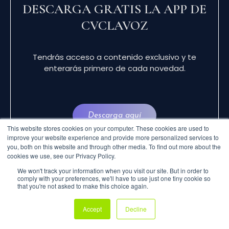
DESCARGA GRATIS LA APP DE
CVCLAVOZ
Tendrás acceso a contenido exclusivo y te
enterarás primero de cada novedad.
Descarga aquí
This website stores cookies on your computer. These cookies are used to
improve your website experience and provide more personalized services to
you, both on this website and through other media. To find out more about the
cookies we use, see our Privacy Policy.
We won't track your information when you visit our site. But in order to
comply with your preferences, we'll have to use just one tiny cookie so
that you're not asked to make this choice again.
© 2024 CVCLAVOZ . TODOS LOS DERECHOS
Accept
Decline
RESERVADOS.