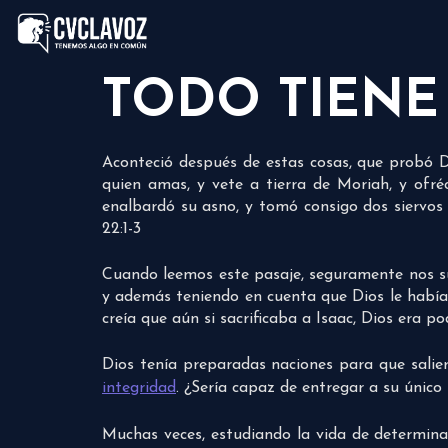
TODO TIENE
Aconteció después de estas cosas, que probó Di
quien amas, y vete a tierra de Moriah, y ofr
enalbardó su asno, y tomó consigo dos siervos su
22:1-3
Cuando leemos este pasaje, seguramente nos su
y además teniendo en cuenta que Dios le había 
creía que aún si sacrificaba a Isaac, Dios era po
Dios tenía preparadas naciones para que salie
integridad
. ¿Sería capaz de entregar a su único 
Muchas veces, estudiando la vida de determina