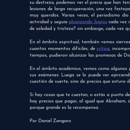
su destreza, podemos ver el precio que han ten
lesiones de larga recuperación, una vez festeja
muy queridos. Varias veces, el periodismo dio
actividad y seguía
alcanzando logros
cada vez m
de soledad y tristeza? sin embargo, cada vez qu
En el ámbito espiritual, también vemos siervo
cuantos momentos difíciles, de
crítica
, incompr
tiempos, pudieron alcanzar las promesas de Dio
En el ámbito académico, vemos como algunos jóv
sus exámenes. Luego se lo puede ver ejerciend
cuestión de suerte, sino de precios que estuvo 
Si hay cosas que te cuestan, o estás a punto de
hay precios que pagar, al igual que Abraham, d
porque grande es la recompensa.
Por Daniel Zangaro