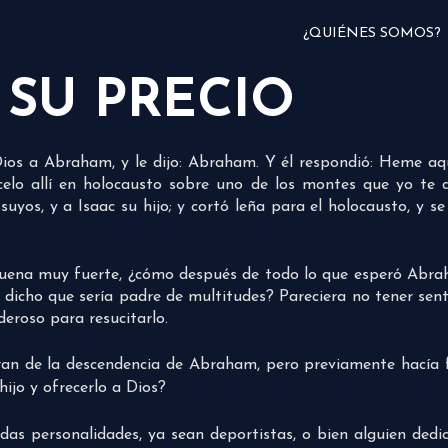
¿QUIÉNES SOMOS?
 SU PRECIO
os a Abraham, y le dijo: Abraham. Y él respondió: Heme aquí.
écelo allí en holocausto sobre uno de los montes que yo t
yos, y a Isaac su hijo; y cortó leña para el holocausto, y se 
ena muy fuerte, ¿cómo después de todo lo que esperó Abraham
dicho que sería padre de multitudes? Pareciera no tener sen
deroso para resucitarlo.
ran de la descendencia de Abraham, pero previamente hacía f
hijo y ofrecerlo a Dios?
das personalidades, ya sean deportistas, o bien alguien de