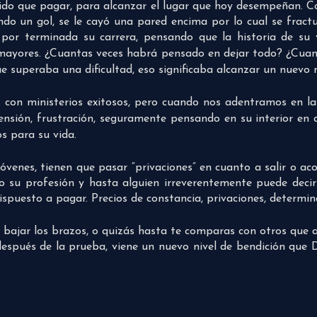
ido que pagar, para alcanzar el lugar que hoy desempeñan. Co
ndo un gol, se le cayó una pared encima por lo cual se fract
 por terminada su carrera, pensando que la historia de su 
ayores. ¿Cuantas veces habrá pensado en dejar todo? ¿Cuan
e superaba una dificultad, eso significaba alcanzar un nuevo 
s con ministerios exitosos, pero cuando nos adentramos en la
ensión, frustración, seguramente pensando en su interior en d
s para su vida.
enes, tienen que pasar “privaciones” en cuanto a salir o ac
o su profesión y hasta alguien irreverentemente puede deci
dispuesto a pagar. Precios de constancia, privaciones, determi
 bajar los brazos, o quizás hasta te comparas con otros que 
espués de la prueba, viene un nuevo nivel de bendición que D