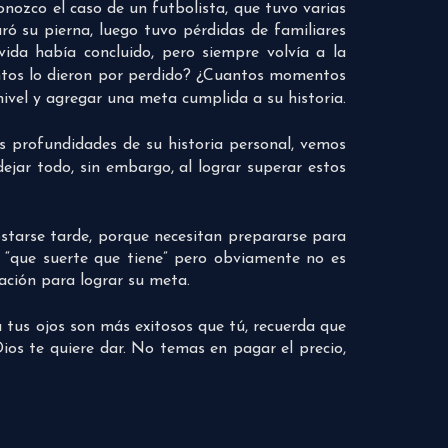
nozco el caso de un futbolista, que tuvo varias
uró su pierna, luego tuvo pérdidas de familiares
vida había concluido, pero siempre volvía a la
tos lo dieron por perdido? ¿Cuantos momentos
nivel y agregar una meta cumplida a su historia.
s profundidades de su historia personal, vemos
ejar todo, sin embargo, al lograr superar estos
ostarse tarde, porque necesitan prepararse para
r “que suerte que tiene” pero obviamente no es
nación para lograr su meta.
a tus ojos son más exitosos que tú, recuerda que
ios te quiere dar. No temas en pagar el precio,