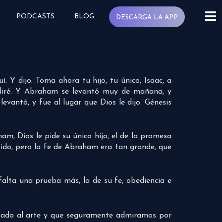
PODCASTS
BLOG
DESCARGA LA APP
 Y dijo: Toma ahora tu hijo, tu único, Isaac, a
e diré. Y Abraham se levantó muy de mañana, y
levantó, y fue al lugar que Dios le dijo. Génesis
, Dios le pide su único hijo, el de la promesa
tido, pero la fe de Abraham era tan grande, que
alta una prueba más, la de su fe, obediencia e
dicado al arte y que seguramente admiramos por