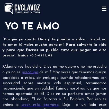
YO TE AMO
“Porque yo soy tu Dios y te pondré a salvo… Israel, yo
te amo; tú vales mucho para mí. Para salvarte la vida
y para que fueras mi pueblo, tuve que pagar un alto
precio”. Isaías 43:3-4 (TLA)
¿Alguna vez has dicho: Dios no me quiere o no me escucha
o ya no se
preocupa
de mí? Hay veces que tenemos quejas
parecidas a estas, sin embargo cuando reflexionamos con
sinceridad sobre nuestra vida espiritual, terminamos
reconociendo que en realidad fuimos nosotros los que nos
hemos apartado de Él. Dios en su perfecto amor jamás
nos abandona, Él no faltaría a Su Palabra. Por eso te
animo a
creer esta promesa
. Deja a un lado esos