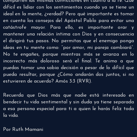
comparten las mismas convicciones en cuanto a la fe. Qué
difícil es lidiar con los sentimientos cuando ya se tiene un
ideal en la mente, ¿verdad? Pero qué importante es tomar
en cuenta los consejos del Apóstol Pablo para evitar una
catástrofe mayor. Para ello, es importante orar y
mantener una relación íntima con Dios y en consecuencia
el dirigirá tus pasos. No permitas que el enemigo ponga
ideas en tu mente como: “por amor, mi pareja cambiará”.
No te engañes, porque mientras más se avanza en lo
incorrecto más doloroso será el final. Te animo a que
puedas tomar una sabia decisión a pesar de lo difícil que
pueda resultar, porque ¿Cómo andarán dos juntos, si no
estuvieren de acuerdo? Amós 3:3 (RVR).
Recuerda que Dios más que nadie está interesado en
bendecir tu vida sentimental y sin duda ya tiene separada
a esa persona especial para ti a quien le harás feliz toda
la vida.
Por Ruth Mamani