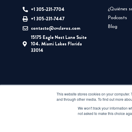
+1 305-231-7704
¿Quiénes 
+1 305-231-7447
Podcasts
Blog
contacto@cvclavoz.com
15175 Eagle Nest Lane Suite
104. Miami Lakes Florida
33014
This website stores cookies on your computer. 
and through other media. To find out more abou
We won't track your information whe
not asked to make this choice aga