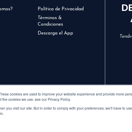
D
somos?
Política de Privacidad
Términos &
Condiciones
Descarga el App
Tendr
These cookies are used to improve your website experience and provide more perso
t the cookies we use, see our Privacy Policy.
n you visit our site. But in order to comply with your preferences, we'll have to use 
in.
© 2024 CVCLAVOZ . TODOS LOS DERECHOS RESERVADOS.