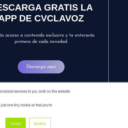
ESCARGA GRATIS LA
APP DE CVCLAVOZ
ás acceso a contenido exclusivo y te enterarás
primero de cada novedad.
Descarga aquí
nalized services to you, both on this website
just one tiny cookie so that you're
Accept
Decline