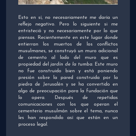
Esto en sí, no necesariamente me daría un
reflejo negativo. Pero lo siguiente si me
entristeció y no necesariamente por lo que
piensas. Recientemente en este lugar donde
entierran los muertos de los conflictos
musulmanes, se construyó un muro adicional
de cemento al lado del muro que es
propiedad del
jardín de la tumba
. Este muro
no fue construido bien y está poniendo
presión sobre la pared construida por la
piedra de Jerusalén y se ha convertido en
algo de preocupación para la fundación que
lo opera. Después de repetidas
comunicaciones con los que operan el
cementerio musulmán sobre el tema, nunca
les han respondido así que están en un
proceso legal.