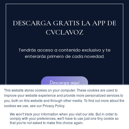
DESCARGA GRATIS LA APP DE
CVCLAVOZ
Tendrás acceso a contenido exclusivo y te
enterarás primero de cada novedad.
Descarga aquí
This website stores cookies on your computer. These cookies are used to
improve your website experience and provide more personalized services to
you, both on this website and through other media. To find out more about the
cookies we use, see our Privacy Policy.
We won't track your information when you visit our site. But in order to
comply with your preferences, we'll have to use just one tiny cookie so
that you're not asked to make this choice again.