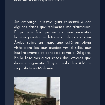
el espíritu del respeto mutuo.
Sin embargo, nuestra guía comenzó a dar
algunos datos que realmente me alarmaron.
El primero fue que en los años recientes
habían puesto un letrero a plena vista en
Árabe sobre un muro que está en plena
vista para los que pueden ver el sitio, que
históricamente es conocido como el Gólgota.
En la foto vas a ver estos dos letreros que
dicen lo siguiente: “Hay un solo dios Allāh y
su profeta es Mahoma”.