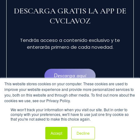
DESCARGA GRATIS LA APP DE
CVCLAVOZ
Tendrás acceso a contenido exclusivo y te
enterarás primero de cada novedad.
Descarga aquí
This website stores cookies on your computer. These cookies are used to
improve your website experience and provide more personalized services to
you, both on this website and through other media. To find out more about the
cookies we use, see our Privacy Policy.
We won't track your information when you visit our site. But in order to
comply with your preferences, we'll have to use just one tiny cookie so
that you're not asked to make this choice again.
© 2024 CVCLAVOZ . TODOS LOS DERECHOS
Accept
Decline
RESERVADOS.