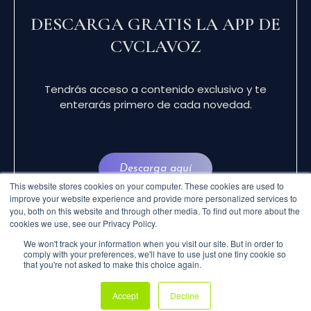
DESCARGA GRATIS LA APP DE
CVCLAVOZ
Tendrás acceso a contenido exclusivo y te
enterarás primero de cada novedad.
Descarga aquí
This website stores cookies on your computer. These cookies are used to
improve your website experience and provide more personalized services to
you, both on this website and through other media. To find out more about the
cookies we use, see our Privacy Policy.
We won't track your information when you visit our site. But in order to
comply with your preferences, we'll have to use just one tiny cookie so
that you're not asked to make this choice again.
© 2024 CVCLAVOZ . TODOS LOS DERECHOS
Accept
Decline
RESERVADOS.