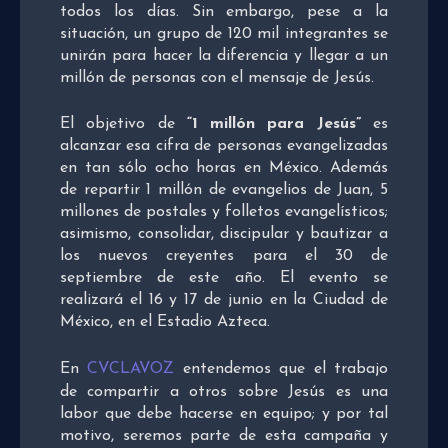
todos los días. Sin embargo, pese a la
situación, un grupo de 120 mil integrantes se
unirán para hacer la diferencia y llegar a un
millón de personas con el mensaje de Jesús.
El objetivo de
“1 millón para Jesús”
es
alcanzar esa cifra de personas evangelizadas
en tan sólo ocho horas en México. Además
de repartir 1 millón de evangelios de Juan, 5
millones de postales y folletos evangelísticos;
asimismo, consolidar, discipular y bautizar a
los nuevos creyentes para el 30 de
septiembre de este año. El evento se
realizará el 16 y 17 de junio en la Ciudad de
México, en el Estadio Azteca.
En
CVCLAVOZ
entendemos que el trabajo
de compartir a otros sobre Jesús es una
labor que debe hacerse en equipo; y por tal
motivo, seremos parte de esta campaña y