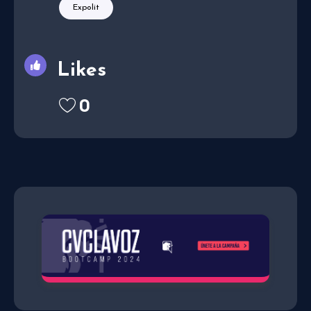
Expolit
Likes
0