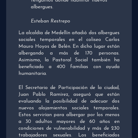
tengamos dónde habilitar nuevos
albergues.
Esteban Restrepo
La alcaldía de Medellín añadió dos albergues
sociales temporales en el coliseo Carlos
Mauro Hoyos de Belén. En dicho lugar están
albergando a más de 170 personas.
Asimismo, la Pastoral Social también ha
beneficiado a 400 familias con ayuda
humanitaria.
El Secretario de Participación de la ciudad,
Juan Pablo Ramírez, aseguró que están
evaluando la posibilidad de adecuar dos
nuevos alojamientos sociales temporales.
Estos servirían para albergar por los menos
a 30 adultos mayores de 60 años en
condiciones de vulnerabilidad y más de 230
trabajadores sexuales. Los beneficiados