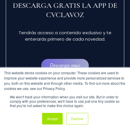
DESCARGA GRATIS LA APP DE
CVCLAVOZ
Tendrás acceso a contenido exclusivo y te
enterarás primero de cada novedad.
Descarga aquí
This website stores cookies on your computer. These cookies are used to
improve your website experience and provide more personalized services to
you, both on this website and through other media. To find out more about the
cookies we use, see our Privacy Policy.
We won't track your information when you visit our site. But in order to
comply with your preferences, we'll have to use just one tiny cookie so
that you're not asked to make this choice again.
© 2024 CVCLAVOZ . TODOS LOS DERECHOS
Accept
Decline
RESERVADOS.