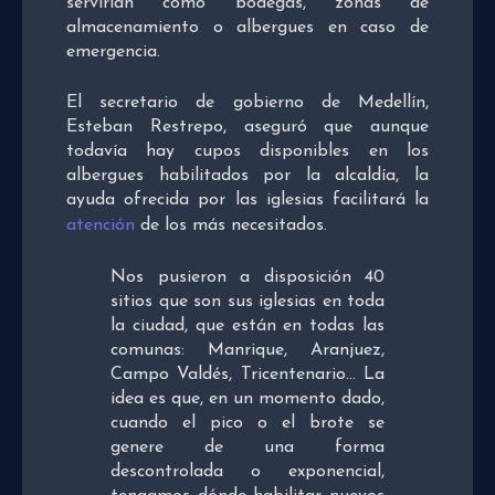
servirían como bodegas, zonas de
almacenamiento o albergues en caso de
emergencia.
El secretario de gobierno de Medellín,
Esteban Restrepo, aseguró que aunque
todavía hay cupos disponibles en los
albergues habilitados por la alcaldía, la
ayuda ofrecida por las iglesias facilitará la
atención
de los más necesitados.
Nos pusieron a disposición 40
sitios que son sus iglesias en toda
la ciudad, que están en todas las
comunas: Manrique, Aranjuez,
Campo Valdés, Tricentenario… La
idea es que, en un momento dado,
cuando el pico o el brote se
genere de una forma
descontrolada o exponencial,