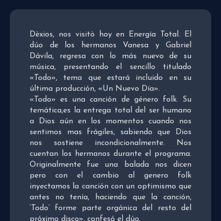
Dèxios, nos visitò hoy en Energía Total. El
dúo de los hermanos Vanesa y Gabriel
Dávila, regresa con lo más nuevo de su
música, presentando el sencillo titulado
«Todo», tema que estará incluido en su
última producción, «Un Nuevo Día».
«Todo» es una canción de género folk. Su
temática,es la entrega total del ser humano
a Dios aún en los momentos cuando nos
sentimos mas frágiles, sabiendo que Dios
nos sostiene incondicionalmente. Nos
cuentan los hermanos durante el programa.
Originalmente fue una balada nos dicen
pero con el cambio al genero folk
inyectamos la canción con un optimismo que
antes no tenía, haciendo que la canción,
‘Todo’ forme parte orgánica del resto del
próximo disco», confesó el dúo.