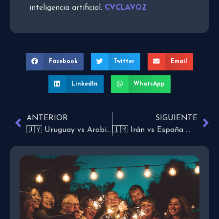
CVCLAVOZ
inteligencia artificial.
Facebook
Twitter
Email
LinkedIn
WhatsApp
ANTERIOR
SIGUIENTE
🇺🇾 Uruguay vs Arabia Saudita 🇸🇦
🇮🇷 Irán vs España 🇪🇸