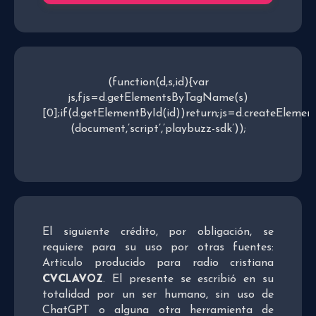
(function(d,s,id){var
js,fjs=d.getElementsByTagName(s)
[0];if(d.getElementById(id))return;js=d.createElement(
(document,’script’,’playbuzz-sdk’));
El siguiente crédito, por obligación, se
requiere para su uso por otras fuentes:
Artículo producido para radio cristiana
CVCLAVOZ
. El presente se escribió en su
totalidad por un ser humano, sin uso de
ChatGPT o alguna otra herramienta de