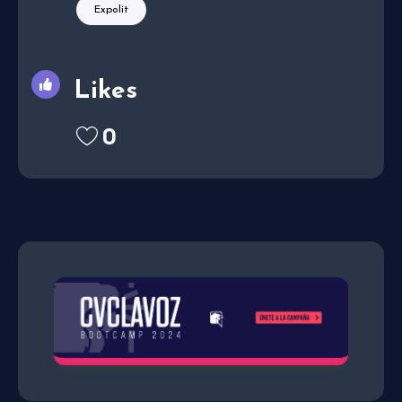
Expolit
Likes
0