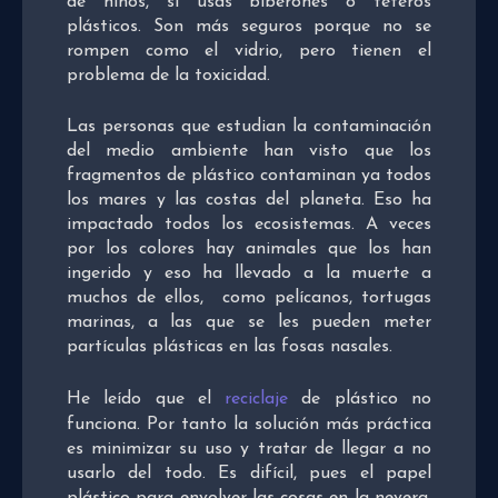
de niños, si usas biberones o teteros
plásticos. Son más seguros porque no se
rompen como el vidrio, pero tienen el
problema de la toxicidad.
Las personas que estudian la contaminación
del medio ambiente han visto que los
fragmentos de plástico contaminan ya todos
los mares y las costas del planeta. Eso ha
impactado todos los ecosistemas. A veces
por los colores hay animales que los han
ingerido y eso ha llevado a la muerte a
muchos de ellos, como pelícanos, tortugas
marinas, a las que se les pueden meter
partículas plásticas en las fosas nasales.
He leído que el
reciclaje
de plástico no
funciona. Por tanto la solución más práctica
es minimizar su uso y tratar de llegar a no
usarlo del todo. Es difícil, pues el papel
plástico para envolver las cosas en la nevera,