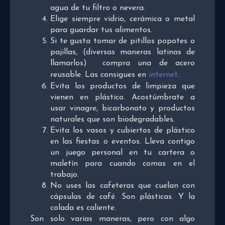
agua de tu filtro o nevera.
Elige siempre vidrio, cerámica o metal
para guardar tus alimentos.
Si te gusta tomar de pitillos popotes o
pajillas, (diversas maneras latinas de
llamarlos) compra una de acero
reusable. Las consigues en
internet
.
Evita los productos de limpieza que
vienen en plástico. Acostúmbrate a
usar vinagre, bicarbonato y productos
naturales que son biodegradables.
Evita los vasos y cubiertos de plástico
en las fiestas o eventos. Lleva contigo
un juego personal en tu cartera o
maletín para cuando comas en el
trabajo.
No uses las cafeteras que cuelan con
cápsulas de café. Son plásticas. Y la
colada es caliente.
Son solo varias maneras, pero con algo