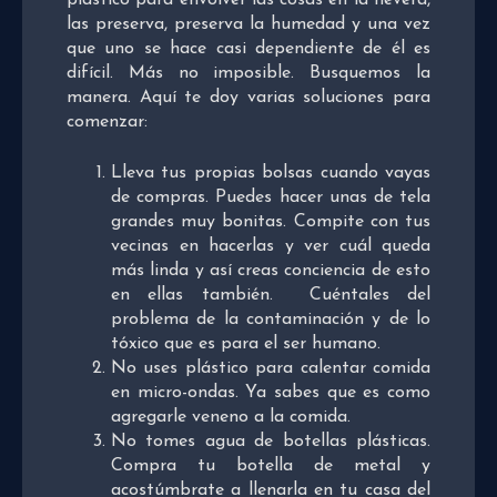
las preserva, preserva la humedad y una vez
que uno se hace casi dependiente de él es
difícil. Más no imposible. Busquemos la
manera. Aquí te doy varias soluciones para
comenzar:
Lleva tus propias bolsas cuando vayas
de compras. Puedes hacer unas de tela
grandes muy bonitas. Compite con tus
vecinas en hacerlas y ver cuál queda
más linda y así creas conciencia de esto
en ellas también. Cuéntales del
problema de la contaminación y de lo
tóxico que es para el ser humano.
No uses plástico para calentar comida
en micro-ondas. Ya sabes que es como
agregarle veneno a la comida.
No tomes agua de botellas plásticas.
Compra tu botella de metal y
acostúmbrate a llenarla en tu casa del