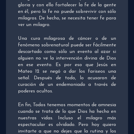
gloria y con ello fortalecer la fe de la gente
en él, pero la fe no puede sobrevivir con sólo
milagros. De hecho, se necesita tener fe para
ver un milagro.
Una cura milagrosa de cáncer o de un
fenómeno sobrenatural puede ser fácilmente
descartado como sólo un evento al azar si
alguien no ve la intervención divina de Dios
en ese evento. Es por eso que Jesús en
Mateo 12 se negó a dar los fariseos una
señal. Después de todo, lo acusaron de
curación de un endemoniado a través de
poderes ocultos.
En fin, Todos tenemos momentos de amnesia
cuando se trata de lo que Dios ha hecho en
nuestras vidas. Incluso el milagro más
espectacular es olvidado. Pero hoy quiero
invitarte a que no dejes que la rutina y los