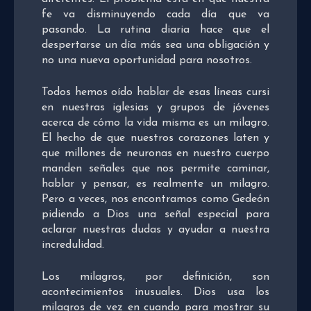
fe va disminuyendo cada día que va
pasando. La rutina diaria hace que el
despertarse un día más sea una obligación y
no una nueva oportunidad para nosotros.
Todos hemos oído hablar de esas líneas cursi
en nuestras iglesias y grupos de jóvenes
acerca de cómo la vida misma es un milagro.
El hecho de que nuestros corazones laten y
que millones de neuronas en nuestro cuerpo
manden señales que nos permite caminar,
hablar y pensar, es realmente un milagro.
Pero a veces, nos encontramos como Gedeón
pidiendo a Dios una señal especial para
aclarar nuestras dudas y ayudar a nuestra
incredulidad.
Los milagros, por definición, son
acontecimientos inusuales. Dios usa los
milagros de vez en cuando para mostrar su