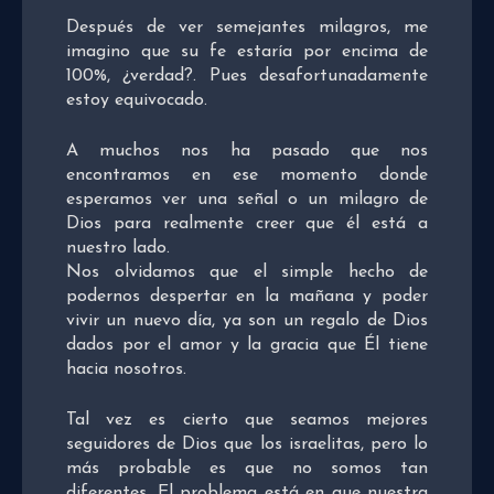
Después de ver semejantes milagros, me
imagino que su fe estaría por encima de
100%, ¿verdad?. Pues desafortunadamente
estoy equivocado.
A muchos nos ha pasado que nos
encontramos en ese momento donde
esperamos ver una señal o un milagro de
Dios para realmente creer que él está a
nuestro lado.
Nos olvidamos que el simple hecho de
podernos despertar en la mañana y poder
vivir un nuevo día, ya son un regalo de Dios
dados por el amor y la gracia que Él tiene
hacia nosotros.
Tal vez es cierto que seamos mejores
seguidores de Dios que los israelitas, pero lo
más probable es que no somos tan
diferentes. El problema está en que nuestra