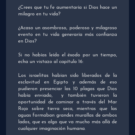
¿Crees que tu fe aumentaría si Dios hace un
milagro en tu vida?
¿Acaso un asombroso, poderoso y milagroso
evento en tu vida generaría más confianza
en Dios?
Si no habías leído el éxodo por un tiempo,
echa un vistazo al capítulo 16:
Los israelitas habían sido liberados de la
esclavitud en Egipto y además de eso
pudieron presenciar las 10 plagas que Dios
había enviado, y también tuvieron la
oportunidad de caminar a través del Mar
Rojo sobre tierra seca, mientras que las
aguas formaban grandes murallas de ambos
lados, que es algo que va mucho más allá de
cualquier imaginación humana.