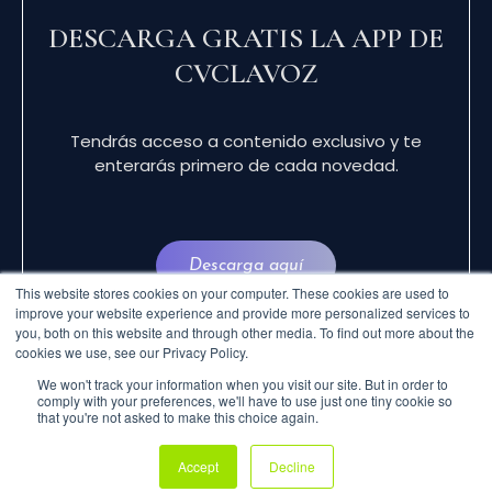
DESCARGA GRATIS LA APP DE
CVCLAVOZ
Tendrás acceso a contenido exclusivo y te
enterarás primero de cada novedad.
Descarga aquí
This website stores cookies on your computer. These cookies are used to
improve your website experience and provide more personalized services to
you, both on this website and through other media. To find out more about the
cookies we use, see our Privacy Policy.
We won't track your information when you visit our site. But in order to
comply with your preferences, we'll have to use just one tiny cookie so
that you're not asked to make this choice again.
© 2024 CVCLAVOZ . TODOS LOS DERECHOS
Accept
Decline
RESERVADOS.