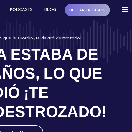
PODCASTS
BLOG
DESCARGA LA APP
 que le sucedió ¡te dejará destrozado!
A ESTABA DE
ÑOS, LO QUE
IÓ ¡TE
DESTROZADO!