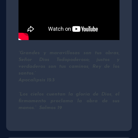
“Grandes y maravillosas son tus obras,
Señor Dios Todopoderoso; justos y
verdaderos son tus caminos, Rey de los
santos.”
Apocalipsis 15:3
“Los cielos cuentan la gloria de Dios, el
firmamento proclama la obra de sus
manos.” Salmos 19