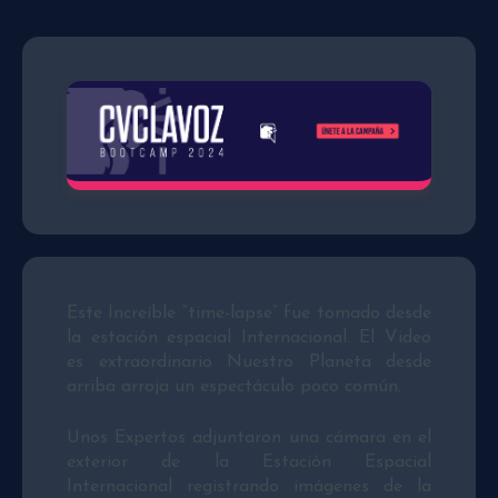
Este Increíble “time-lapse” fue tomado desde
la estación espacial Internacional. El Video
es extraordinario Nuestro Planeta desde
arriba arroja un espectáculo poco común.
Unos Expertos adjuntaron una cámara en el
exterior de la Estación Espacial
Internacional registrando imágenes de la