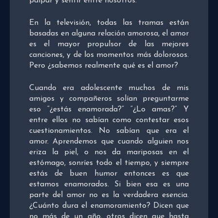
palpar y sentir entre nosotros.
En la televisión, todas las tramas están
basadas en alguna relación amorosa, el amor
es el mayor propulsor de las mejores
canciones, y de los momentos más dolorosos.
Pero ¿sabemos realmente qué es el amor?
Cuando era adolescente muchos de mis
amigos y compañeros solían preguntarme
eso “¿estás enamorada?” “¿Lo amas?” Y
entre ellos no sabían como contestar esos
cuestionamientos. No sabían que era el
amor. Aprendemos que cuando alguien nos
eriza la piel, o nos da mariposas en el
estómago, sonríes todo el tiempo, y siempre
estás de buen humor entonces es que
estamos enamorados. Si bien esa es una
parte del amor no es la verdadera esencia.
¿Cuánto dura el enamoramiento? Dicen que
no más de un año, otros dicen que hasta