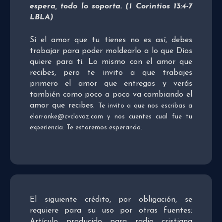
espera, todo lo soporta. (1 Corintios 13:4-7
LBLA)
Si el amor que tu tienes no es así, debes
trabajar para poder moldearlo a lo que Dios
quiere para ti. Lo mismo con el amor que
recibes, pero te invito a que trabajes
primero el amor que entregas y verás
también como poco a poco va cambiando el
amor que recibes.
Te invito a que nos escribas a
elarranke@cvclavoz.com y nos cuentes cual fue tu
experiencia. Te estaremos esperando.
El siguiente crédito, por obligación, se
requiere para su uso por otras fuentes:
Artículo producido para radio cristiana