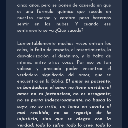
cinco años, pero se ponen de acuerdo en que
es una fórmula química que sucede en
nuestro cuerpo y cerebro para hacernos
sentir en las nubes. Y cuando ese
sentimiento se va ¿Qué sucede?
Lamentablemente muchas veces entran los
celos, la falta de respeto, el resentimiento, la
desvalorización, el desánimo, y la falta de
interés, entre otras cosas. Por eso es tan
valioso y preciado poder encontrar el
verdadero significado del amor, que se
encuentra en la Biblia:
El amor es paciente,
es bondadoso; el amor no tiene envidia; el
amor no es jactancioso, no es arrogante;
no se porta indecorosamente; no busca lo
suyo, no se irrita, no toma en cuenta el
mal recibido; no se regocija de la
injusticia, sino que se alegra con la
verdad; todo lo sufre, todo lo cree, todo lo