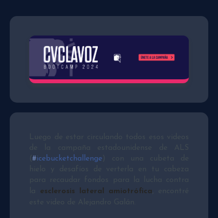
Luego de estar circulando todos esos videos
de la campaña estadounidense de ALS
(
‪#‎
icebucketchallenge
) con una cubeta de
hielo y desafíos de verterla en tu cabeza
para recaudar fondos para la lucha contra
la
esclerosis lateral amiotrófica
, encontré
este video de Alejandro Galán.