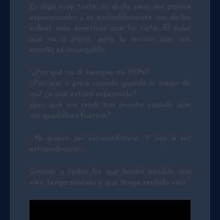
Es algo muy triste sin duda, pero me parece
esperanzador y es probablemente uno de los
vídeos más emotivos que he visto. Él sabe
que va a morir, pero la lección que nos
enseña es impagable.
“¿Por qué no di siempre mi 100%?
¿Por qué o para cuando guardé lo mejor de
mí? ¿a qué estuve esperando?
¿por qué me rendí tan pronto cuando aún
me quedaban fuerzas?
…Yo quiero ser extraordinario. Y voy a ser
extraordinario…
Gracias a todos los que hacéis posible que
vivir tenga sentido y que tenga sentido vivir.”