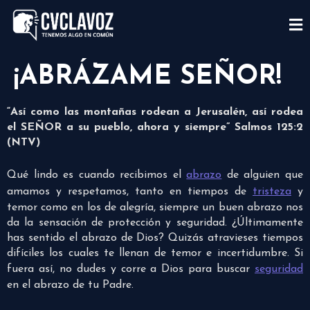
¡ABRÁZAME SEÑOR!
“Así como las montañas rodean a Jerusalén, así rodea
el SEÑOR a su pueblo, ahora y siempre” Salmos 125:2
(NTV)
Qué lindo es cuando recibimos el
abrazo
de alguien que
amamos y respetamos, tanto en tiempos de
tristeza
y
temor como en los de alegría, siempre un buen abrazo nos
da la sensación de protección y seguridad. ¿Últimamente
has sentido el abrazo de Dios? Quizás atravieses tiempos
difíciles los cuales te llenan de temor e incertidumbre. Si
fuera así, no dudes y corre a Dios para buscar
seguridad
en el abrazo de tu Padre.