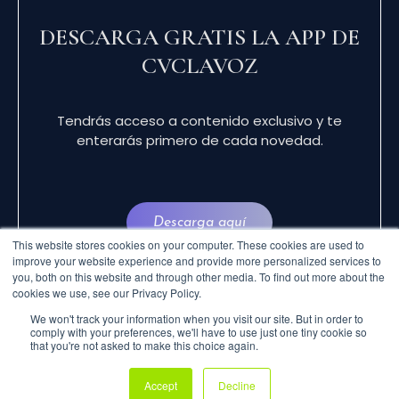
DESCARGA GRATIS LA APP DE
CVCLAVOZ
Tendrás acceso a contenido exclusivo y te
enterarás primero de cada novedad.
Descarga aquí
This website stores cookies on your computer. These cookies are used to
improve your website experience and provide more personalized services to
you, both on this website and through other media. To find out more about the
cookies we use, see our Privacy Policy.
We won't track your information when you visit our site. But in order to
comply with your preferences, we'll have to use just one tiny cookie so
that you're not asked to make this choice again.
© 2024 CVCLAVOZ . TODOS LOS DERECHOS
Accept
Decline
RESERVADOS.