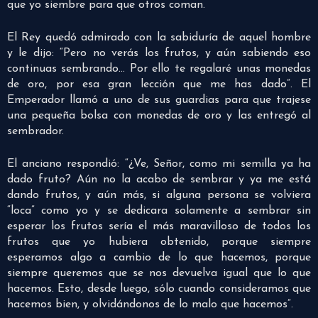
que yo siembre para que otros coman.
El Rey quedó admirado con la sabiduría de aquel hombre
y le dijo: “Pero no verás los frutos, y aún sabiendo eso
continuas sembrando… Por ello te regalaré unas monedas
de oro, por esa gran lección que me has dado”. El
Emperador llamó a uno de sus guardias para que trajese
una pequeña bolsa con monedas de oro y las entregó al
sembrador.
El anciano respondió: “¿Ve, Señor, como mi semilla ya ha
dado fruto? Aún no la acabo de sembrar y ya me está
dando frutos, y aún más, si alguna persona se volviera
“loca” como yo y se dedicara solamente a sembrar sin
esperar los frutos sería el más maravilloso de todos los
frutos que yo hubiera obtenido, porque siempre
esperamos algo a cambio de lo que hacemos, porque
siempre queremos que se nos devuelva igual que lo que
hacemos. Esto, desde luego, sólo cuando consideramos que
hacemos bien, y olvidándonos de lo malo que hacemos”.