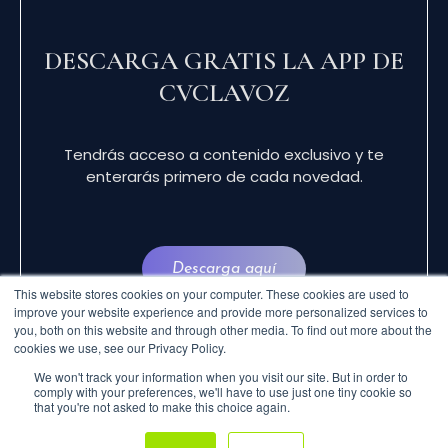
DESCARGA GRATIS LA APP DE
CVCLAVOZ
Tendrás acceso a contenido exclusivo y te
enterarás primero de cada novedad.
Descarga aquí
This website stores cookies on your computer. These cookies are used to
improve your website experience and provide more personalized services to
you, both on this website and through other media. To find out more about the
cookies we use, see our Privacy Policy.
We won't track your information when you visit our site. But in order to
comply with your preferences, we'll have to use just one tiny cookie so
that you're not asked to make this choice again.
© 2024 CVCLAVOZ . TODOS LOS DERECHOS