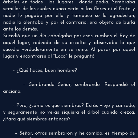
árboles en todos los lugares donde podía. Sembraba
semillas de las cuales nunca vería ni las flores ni el fruto y
nadie le pagaba por ello y tampoco se lo agradecían,
nadie lo alentaba y por el contrario, era objeto de burla
ante los demás.
Sucedió que un día cabalgaba por esos rumbos el Rey de
aquel lugar, rodeado de su escolta y observaba lo que
sucedía verdaderamente en su reino. Al pasar por aquel
lugar y encontrarse al “Loco” le preguntó:
– ¿Qué haces, buen hombre?
– Sembrando Señor, sembrando- Respondió el
anciano.
– Pero, ¿cómo es que siembras? Estás viejo y cansado,
y seguramente no verás siquiera el árbol cuando crezca.
¿Para qué siembras entonces?
– Señor, otros sembraron y he comido, es tiempo de