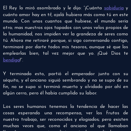
El Rey lo miró asombrado y le dijo: “¡Cuánta
sabiduría
y
cuánto amor hay en ti!, ojalá hubiera más como tú en este
mundo. Con unos cuantos que hubiese, el mundo sería
otro; mas nuestros ojos tapados con unos velos propios de
la humanidad, nos impiden ver la grandeza de seres como
tú. Ahora me retiraré porque, si sigo conversando contigo,
terminaré por darte todos mis tesoros, aunque sé que los
emplearlas bien, tal vez mejor que yo. ¡Qué Dios te
bendiga
!”.
Y terminado esto, partió el emperador junto con su
séquito, y el anciano siguió sembrando y no se supo de su
fin, no se supo si terminó muerto y olvidado por ahí en
algún cerro, pero él había cumplido su labor.
Los seres humanos tenemos la tendencia de hacer las
cosas esperando una recompensa, ver los frutos de
nuestro trabajo, ser reconocidos y elogiados; pero existen
muchas veces que, como el anciano al que llamaban