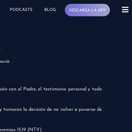
PODCASTS
BLOG
DESCARGA LA APP
.
oció.
ón con el Padre, el testimonio personal y todo
y tomaron la decisión de no volver a ponerse de
eremías 15:19 (NTV).