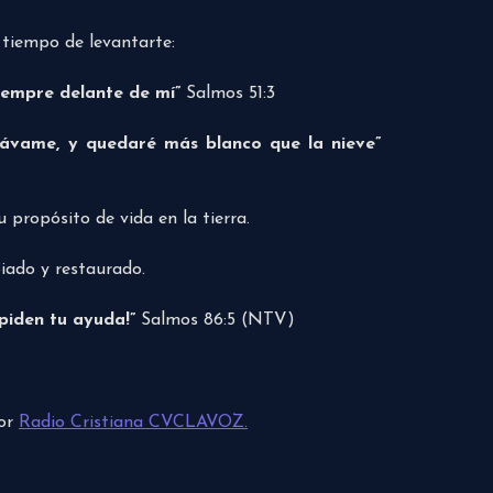
s tiempo de levantarte:
iempre delante de mí”
Salmos 51:3
ávame, y quedaré más blanco que la nieve”
 propósito de vida en la tierra.
iado y restaurado.
 piden tu ayuda!”
Salmos 86:5 (NTV)
por
Radio Cristiana CVCLAVOZ.