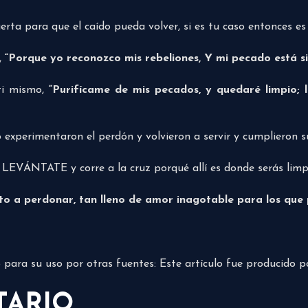
puerta para que el caído pueda volver, si es tu caso entonces e
,
“Porque yo reconozco mis rebeliones, Y mi pecado está s
ti mismo,
“Purifícame de mis pecados,
y quedaré limpio;
l
experimentaron el perdón y volvieron a servir y cumplieron su
 LEVÁNTATE y corre a la cruz porqué allí es donde serás limp
sto a perdonar, tan lleno de amor inagotable para los que
do para su uso por otras fuentes: Este artículo fue producido 
TARIO