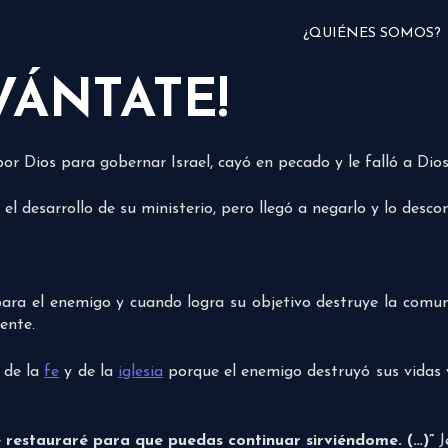
¿QUIÉNES SOMOS?
VÁNTATE!
or Dios para gobernar Israel, cayó en pecado y le falló a Dios
el desarrollo de su ministerio, pero llegó a negarlo y lo descon
ara el enemigo y cuando logra su objetivo destruye la comuni
ente.
 de la
fe
y de la
iglesia
porque el enemigo destruyó sus vidas 
e restauraré para que puedas continuar sirviéndome. (…)”
J