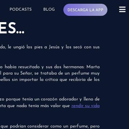
PODCASTS
BLOG
DESCARGA LA APP
ES…
, le ungió los pies a Jesús y los secó con sus
lo había resucitado y sus dos hermanas: Marta
l para su Señor, se trataba de un perfume muy
los sin importar la crítica que recibiría de los
zo porque tenía un corazón adorador y lleno de
uenta que nada tenía más valor que
rendir su vida
so que podrían considerar como un perfume, pero