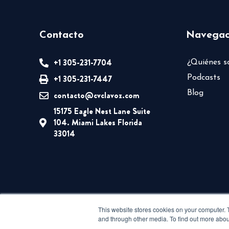
Contacto
Navegac
+1 305-231-7704
¿Quiénes 
+1 305-231-7447
Podcasts
Blog
contacto@cvclavoz.com
15175 Eagle Nest Lane Suite
104. Miami Lakes Florida
33014
This website stores cookies on your computer. 
and through other media. To find out more abou