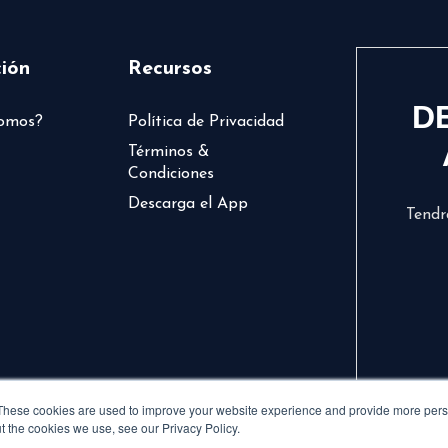
ión
Recursos
D
somos?
Política de Privacidad
Términos &
Condiciones
Descarga el App
Tendr
These cookies are used to improve your website experience and provide more perso
t the cookies we use, see our Privacy Policy.