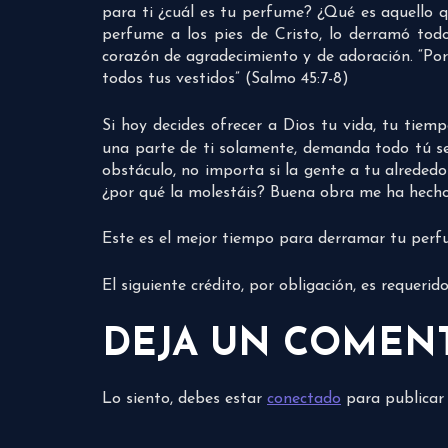
para ti ¿cuál es tu perfume? ¿Qué es aquello q
perfume a los pies de Cristo, lo derramó tod
corazón de agradecimiento y de adoración. “Por 
todos tus vestidos” (Salmo 45:7-8)
Si hoy decides ofrecer a Dios tu vida, tu tiem
una parte de ti solamente, demanda todo tú ser
obstáculo, no importa si la gente a tu alrededo
¿por qué la molestáis? Buena obra me ha hecho.
Este es el mejor tiempo para derramar tu perfu
El siguiente crédito, por obligación, es requeri
DEJA UN COMEN
Lo siento, debes estar
conectado
para publicar