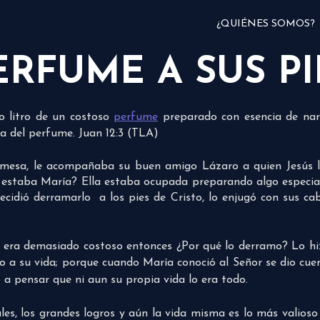
¿QUIÉNES SOMOS?
RFUME A SUS PI
o litro de un costoso
perfume
preparado con esencia de nardo
ia del perfume. Juan 12:3 (TLA)
a mesa, le acompañaba su buen amigo Lázaro a quien Jesús 
 estaba María? Ella estaba ocupada preparando algo especia
idió derramarlo a los pies de Cristo, lo enjugó con sus cabel
e era demasiado costoso entonces ¿Por qué lo derramo? Lo hi
do a su vida; porque cuando María conoció al Señor se dio c
ó a pensar que ni aun su propia vida lo era todo.
ales, los grandes logros y aún la vida misma es lo más valio