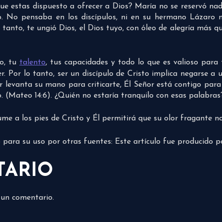
ue estas dispuesto a ofrecer a Dios? María no se reservó nada
o. No pensaba en los discípulos, ni en su hermano Lázaro 
tanto, te ungió Dios, el Dios tuyo, con óleo de alegría más q
po, tu
talento
, tus capacidades y todo lo que es valioso para
. Por lo tanto, ser un discípulo de Cristo implica negarse a
r levanta su mano para criticarte, Él Señor está contigo para 
 (Mateo 14:6). ¿Quién no estaría tranquilo con esas palabras
me a los pies de Cristo y Él permitirá que su olor fragante
do para su uso por otras fuentes: Este artículo fue producido 
TARIO
 un comentario.