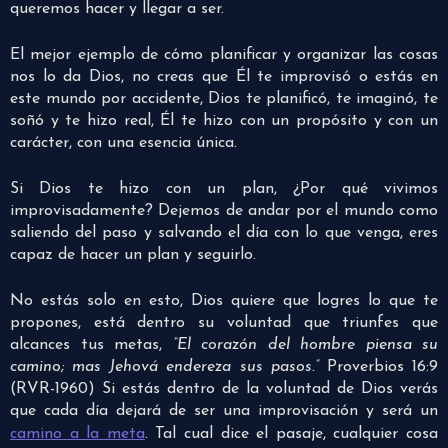
queremos hacer y llegar a ser.
El mejor ejemplo de cómo planificar y organizar las cosas
nos lo da Dios, no creas que Él te improvisó o estás en
este mundo por accidente, Dios te planificó, te imaginó, te
soñó y te hizo real, Él te hizo con un propósito y con un
carácter, con una esencia única.
Si Dios te hizo con un plan, ¿Por qué vivimos
improvisadamente? Dejemos de andar por el mundo como
saliendo del paso y salvando el día con lo que venga, eres
capaz de hacer un plan y seguirlo.
No estás solo en esto, Dios quiere que logres lo que te
propones, está dentro su voluntad que triunfes que
alcances tus metas,
“El corazón del hombre piensa su
camino; mas Jehová endereza sus pasos.”
Proverbios 16:9
(RVR-1960) Si estás dentro de la voluntad de Dios verás
que cada día dejará de ser una improvisación y será un
camino a la meta
. Tal cual dice el pasaje, cualquier cosa