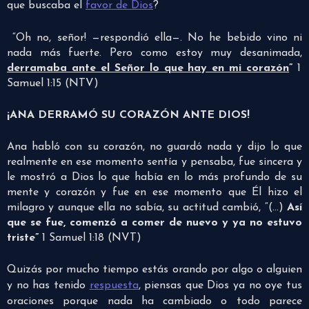
que buscaba el
favor de Dios
?
“Oh no, señor! —respondió ella—. No he bebido vino ni
nada más fuerte. Pero como estoy muy desanimada,
derramaba ante el Señor lo que hay en mi corazón
”
1
Samuel 1:15 (NTV)
¡ANA DERRAMÓ SU CORAZÓN ANTE DIOS!
Ana habló con su corazón, no guardó nada y dijo lo que
realmente en ese momento sentía y pensaba, fue sincera y
le mostró a Dios lo que había en lo más profundo de su
mente y corazón y fue en ese momento que Él hizo el
milagro y aunque ella no sabía, su actitud cambió, “(…)
Así
que se fue, comenzó a comer de nuevo y ya no estuvo
triste”
1 Samuel 1:18 (NVT)
Quizás por mucho tiempo estás orando por algo o alguien
y no has tenido
respuesta
, piensas que Dios ya no oye tus
oraciones porque nada ha cambiado o todo parece