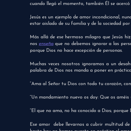
cuando llegó el momento, también Él se acercó a
Jesús es un ejemplo de amor incondicional, nunc
estar aislado de su familia y de la sociedad po
Más allá de ese hermoso milagro que Jesús hizo
nos
enseña
que no debemos ignorar a las person
porque Dios no hace excepción de personas.
Muchas veces nosotros ignoramos a un desahuci
palabra de Dios nos manda a poner en práctica
“Ama al Señor tu Dios con todo tu corazón, co
“Un mandamiento nuevo os doy: Que os améis un
“El que no ama, no ha conocido a Dios; porque 
Ese amor debe llevarnos a cubrir multitud de 