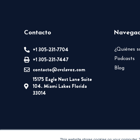
Contacto
Navegac
+1 305-231-7704
¿Quiénes 
+1 305-231-7447
Podcasts
Blog
contacto@cvclavoz.com
15175 Eagle Nest Lane Suite
104. Miami Lakes Florida
33014
This website stores cookies on your computer. 