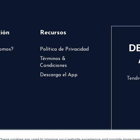
ión
Recursos
D
somos?
Política de Privacidad
Términos &
Condiciones
Descarga el App
Tendr
These cookies are used to improve your website experience and provide more perso