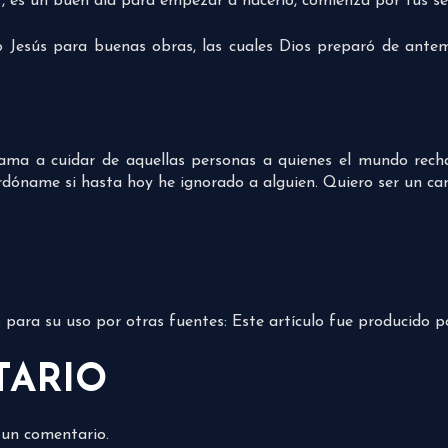
 es un buen día para empezar a hacerlo, comienza por tus se
o Jesús para buenas obras, las cuales Dios preparó de ante
ma a cuidar de aquellas personas a quienes el mundo rech
rdóname si hasta hoy he ignorado a alguien. Quiero ser un can
do para su uso por otras fuentes: Este artículo fue producido 
TARIO
 un comentario.