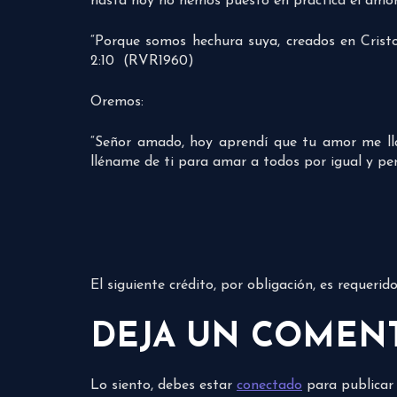
hasta hoy no hemos puesto en práctica el amor,
“Porque somos hechura suya, creados en Crist
2:10 (RVR1960)
Oremos:
“Señor amado, hoy aprendí que tu amor me lla
lléname de ti para amar a todos por igual y pe
El siguiente crédito, por obligación, es requeri
DEJA UN COMEN
Lo siento, debes estar
conectado
para publicar