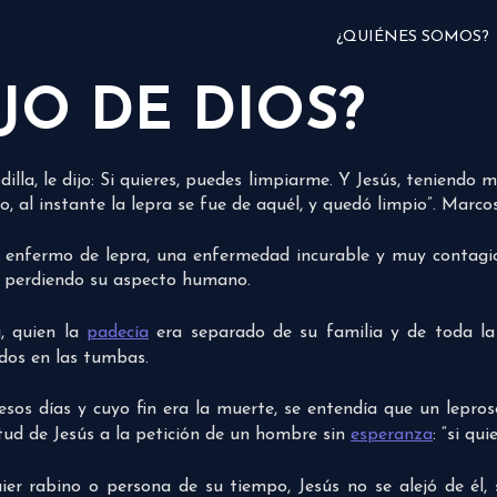
¿QUIÉNES SOMOS?
JO DE DIOS?
illa, le dijo: Si quieres, puedes limpiarme. Y Jesús, teniendo m
do, al instante la lepra se fue de aquél, y quedó limpio”. Marc
enfermo de lepra, una enfermedad incurable y muy contagi
 perdiendo su aspecto humano.
, quien la
padecía
era separado de su familia y de toda la
dos en las tumbas.
sos días y cuyo fin era la muerte, se entendía que un lepro
tud de Jesús a la petición de un hombre sin
esperanza
: “si qu
r rabino o persona de su tiempo, Jesús no se alejó de él, s