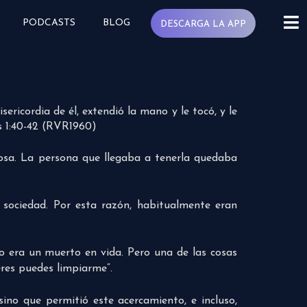
PODCASTS
BLOG
DESCARGA LA APP
isericordia de él, extendió la mano y le tocó, y le
os 1:40-42 (RVR1960)
osa. La persona que llegaba a tenerla quedaba
 sociedad. Por esta razón, habitualmente eran
so era un muerto en vida. Pero una de las cosas
ieres puedes limpiarme”.
ino que permitió este acercamiento, e incluso,