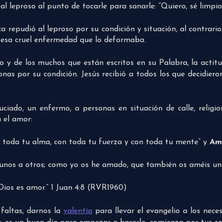
l leproso al punto de tocarle para sanarle: “Quiero, sé limpio
a repudió al leproso por su condición y situación, al contrar
r esa cruel enfermedad que lo deformaba.
 y de los muchos que están escritos en su Palabra, la actit
as por su condición. Jesús recibió a todos los que decidieron
ado, un enfermo, a personas en situación de calle, religios
 el amor:
n toda tu alma, con toda tu fuerza y con toda tu mente” y
Am
os a otros; como yo os he amado, que también os améis unos 
Dios es amor.” 1 Juan 4:8 (RVR1960)
faltas, darnos la
valentía
para llevar el evangelio a los neces