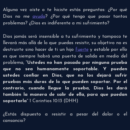
Alguna vez oíste o te hiciste estás preguntas: ¿Por qué
Dios no me
ayuda
? ¿Por qué tengo que pasar tantos
problemas? ¿Dios es indiferente a mi sufrimiento?
Dios jamás será insensible a tu sufrimiento y tampoco te
llevará más allá de lo que puedas resistir, su objetivo no es
destruirte sino hacer de ti un hijo
fuerte
y estable por ello
es que siempre habrá una puerta de salida en medio del
problema,
“Ustedes no han pasado por ninguna prueba
que no sea humanamente soportable. Y pueden
ustedes confiar en Dios, que no los dejará sufrir
pruebas más duras de lo que pueden soportar. Por el
contrario, cuando llegue la prueba, Dios les dará
también la manera de salir de ella, para que puedan
soportarla”
1 Corintios 10:13 (DHH)
¿Estás dispuesto a resistir a pesar del dolor o el
cansancio?