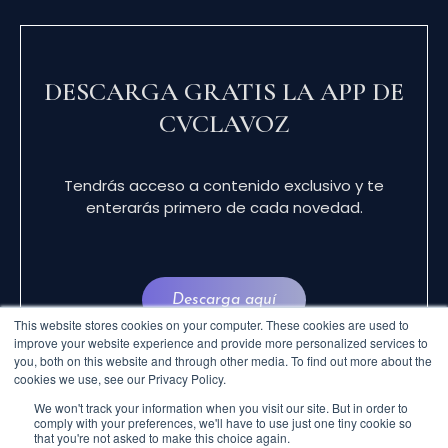
DESCARGA GRATIS LA APP DE
CVCLAVOZ
Tendrás acceso a contenido exclusivo y te
enterarás primero de cada novedad.
Descarga aquí
This website stores cookies on your computer. These cookies are used to
improve your website experience and provide more personalized services to
you, both on this website and through other media. To find out more about the
cookies we use, see our Privacy Policy.
We won't track your information when you visit our site. But in order to
comply with your preferences, we'll have to use just one tiny cookie so
that you're not asked to make this choice again.