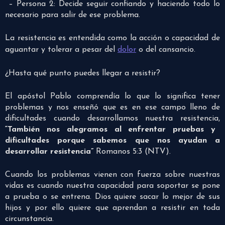
– Persona 2: Decide seguir confiando y haciendo todo lo
necesario para salir de ese problema.
La resistencia es entendida como la acción o capacidad de
aguantar y tolerar a pesar del
dolor
o del cansancio.
¿Hasta qué punto puedes llegar a resistir?
El apóstol Pablo comprendía lo que lo significa tener
problemas y nos enseñó que es en ese campo lleno de
dificultades cuando desarrollamos nuestra resistencia,
“También nos alegramos al enfrentar pruebas y
dificultades porque sabemos que nos ayudan a
desarrollar resistencia”
Romanos 5:3 (NTV).
Cuando los problemas vienen con fuerza sobre nuestras
vidas es cuando nuestra capacidad para soportar se pone
a prueba o se entrena. Dios quiere sacar lo mejor de sus
hijos y por ello quiere que aprendan a resistir en toda
circunstancia.