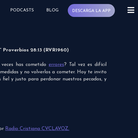
PODCASTS
BLOG
DESCARGA LA APP
a” Proverbios 28:13 (RVR1960)
 veces has cometido
errores
? Tal vez es difícil
edidas y no volverlos a cometer. Hoy te invito
s fiel y justo para perdonar nuestros pecados, y
por
Radio Cristiana CVCLAVOZ.