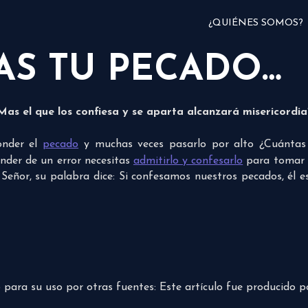
¿QUIÉNES SOMOS?
S TU PECADO…
Mas el que los confiesa y se aparta alcanzará misericordi
onder el
pecado
y muchas veces pasarlo por alto ¿Cuántas
ender de un error necesitas
admitirlo y confesarlo
para tomar m
 Señor, su palabra dice: Si confesamos nuestros pecados, él e
do para su uso por otras fuentes: Este artículo fue producido 