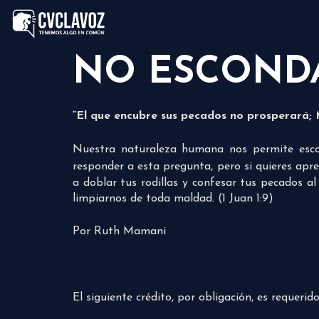
NO ESCONDA
“El que encubre sus pecados no prosperará; 
Nuestra naturaleza humana nos permite esc
responder a esta pregunta, pero si quieres apr
a doblar tus rodillas y confesar tus pecados al
limpiarnos de toda maldad. (1 Juan 1:9)
Por Ruth Mamani
El siguiente crédito, por obligación, es requeri