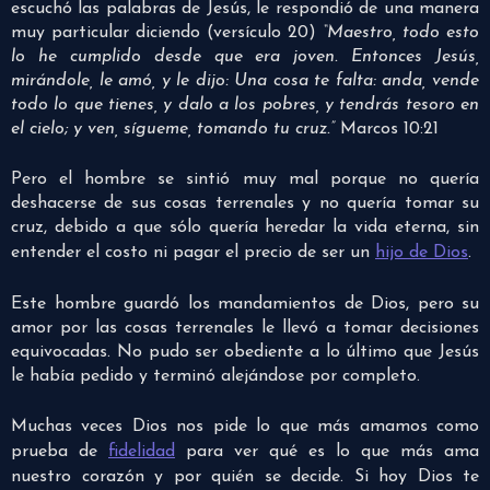
escuchó las palabras de Jesús, le respondió de una manera
muy particular diciendo (versículo 20)
“Maestro, todo esto
lo he cumplido desde que era joven. Entonces Jesús,
mirándole, le amó, y le dijo: Una cosa te falta: anda, vende
todo lo que tienes, y dalo a los pobres, y tendrás tesoro en
el cielo; y ven, sígueme, tomando tu cruz.”
Marcos 10:21
Pero el hombre se sintió muy mal porque no quería
deshacerse de sus cosas terrenales y no quería tomar su
cruz, debido a que sólo quería heredar la vida eterna, sin
entender el costo ni pagar el precio de ser un
hijo de Dios
.
Este hombre guardó los mandamientos de Dios, pero su
amor por las cosas terrenales le llevó a tomar decisiones
equivocadas. No pudo ser obediente a lo último que Jesús
le había pedido y terminó alejándose por completo.
Muchas veces Dios nos pide lo que más amamos como
prueba de
fidelidad
para ver qué es lo que más ama
nuestro corazón y por quién se decide. Si hoy Dios te