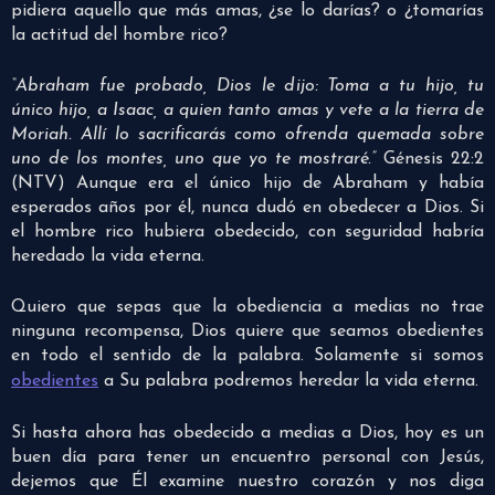
pidiera aquello que más amas, ¿se lo darías? o ¿tomarías
la actitud del hombre rico?
“Abraham fue probado, Dios le dijo: Toma a tu hijo, tu
único hijo, a Isaac, a quien tanto amas y vete a la tierra de
Moriah. Allí lo sacrificarás como ofrenda quemada sobre
uno de los montes, uno que yo te mostraré.”
Génesis 22:2
(NTV) Aunque era el único hijo de Abraham y había
esperados años por él, nunca dudó en obedecer a Dios. Si
el hombre rico hubiera obedecido, con seguridad habría
heredado la vida eterna.
Quiero que sepas que la obediencia a medias no trae
ninguna recompensa, Dios quiere que seamos obedientes
en todo el sentido de la palabra. Solamente si somos
obedientes
a Su palabra podremos heredar la vida eterna.
Si hasta ahora has obedecido a medias a Dios, hoy es un
buen día para tener un encuentro personal con Jesús,
dejemos que Él examine nuestro corazón y nos diga