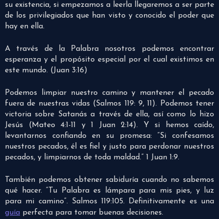
su existencia, si empezamos a leerla llegaremos a ser parte
de los privilegiados que han visto y conocido el poder que
hay en ella.
A través de la Palabra nosotros podemos encontrar
esperanza y el propósito especial por el cual existimos en
este mundo. (Juan 3:16)
Podemos limpiar nuestro camino y mantener el pecado
fuera de nuestras vidas (Salmos 119: 9, 11). Podemos tener
victoria sobre Satanás a través de ella, así como lo hizo
Jesús (Mateo 4:1-11 y 1 Juan 2:14). Y si hemos caído,
levantarnos confiando en su promesa: “Si confesamos
nuestros pecados, él es fiel y justo para perdonar nuestros
pecados, y limpiarnos de toda maldad.” 1 Juan 1:9.
También podemos obtener sabiduría cuando no sabemos
qué hacer. “Tu Palabra es lámpara para mis pies, y luz
para mi camino”. Salmos 119:105. Definitivamente es una
guía
perfecta para tomar buenas decisiones.