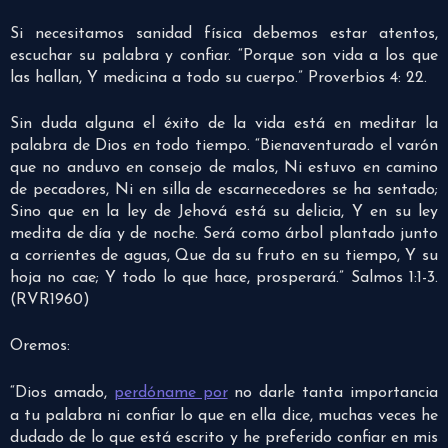
Si necesitamos sanidad física debemos estar atentos,
escuchar su palabra y confiar. “Porque son vida a los que
las hallan, Y medicina a todo su cuerpo.” Proverbios 4: 22.
Sin duda alguna el éxito de la vida está en meditar la
palabra de Dios en todo tiempo. “Bienaventurado el varón
que no anduvo en consejo de malos, Ni estuvo en camino
de pecadores, Ni en silla de escarnecedores se ha sentado;
Sino que en la ley de Jehová está su delicia, Y en su ley
medita de día y de noche. Será como árbol plantado junto
a corrientes de aguas, Que da su fruto en su tiempo, Y su
hoja no cae; Y todo lo que hace, prosperará.” Salmos 1:1-3.
(RVR1960)
Oremos:
“Dios amado,
perdóname por
no darle tanta importancia
a tu palabra ni confiar lo que en ella dice, muchas veces he
dudado de lo que está escrito y he preferido confiar en mis