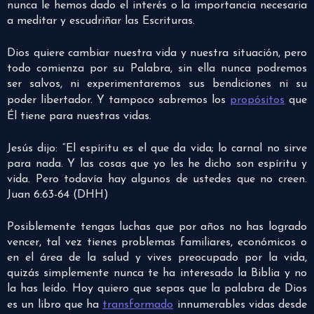
nunca le hemos dado el interés o la importancia necesaria
a meditar y escudriñar las Escrituras.
Dios quiere cambiar nuestra vida y nuestra situación, pero
todo comienza por su Palabra, sin ella nunca podremos
ser salvos, ni experimentaremos sus bendiciones ni su
poder libertador. Y tampoco sabremos los
propósitos
que
Él tiene para nuestras vidas.
Jesús dijo: “El espíritu es el que da vida; lo carnal no sirve
para nada. Y las cosas que yo les he dicho son espíritu y
vida. Pero todavía hay algunos de ustedes que no creen.
Juan 6:63-64 (DHH)
Posiblemente tengas luchas que por años no has logrado
vencer, tal vez tienes problemas familiares, económicos o
en el área de la salud y vives preocupado por la vida,
quizás simplemente nunca te ha interesado la Biblia y no
la has leído. Hoy quiero que sepas que la palabra de Dios
es un libro que ha
transformado
innumerables vidas desde