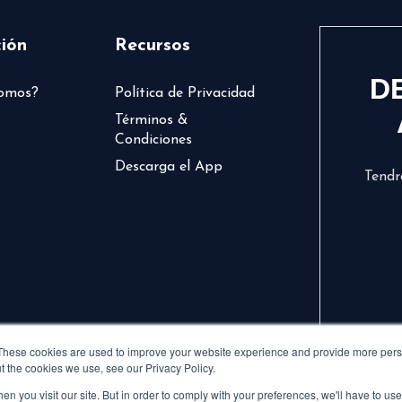
ión
Recursos
D
somos?
Política de Privacidad
Términos &
Condiciones
Descarga el App
Tendr
These cookies are used to improve your website experience and provide more perso
t the cookies we use, see our Privacy Policy.
n you visit our site. But in order to comply with your preferences, we'll have to use 