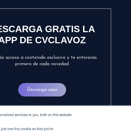
ESCARGA GRATIS LA
APP DE CVCLAVOZ
ás acceso a contenido exclusivo y te enterarás
primero de cada novedad.
Descarga aquí
nalized services to you, both on this website
just one tiny cookie so that you're