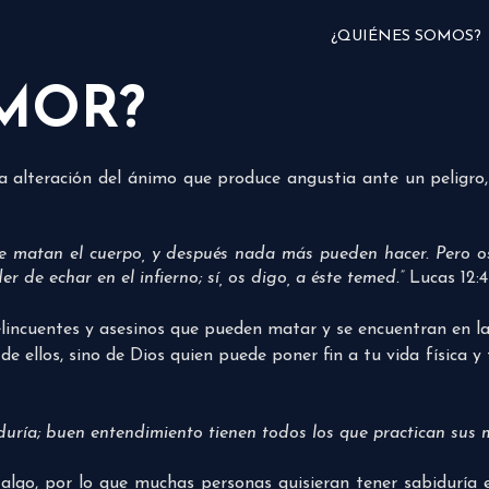
¿QUIÉNES SOMOS?
EMOR?
a alteración del ánimo que produce angustia ante un peligro
e matan el cuerpo, y después nada más pueden hacer. Pero o
r de echar en el infierno; sí, os digo, a éste temed.”
Lucas 12:4
lincuentes y asesinos que pueden matar y se encuentran en la
 ellos, sino de Dios quien puede poner fin a tu vida física y
iduría; buen entendimiento tienen todos los que practican sus
lgo, por lo que muchas personas quisieran tener sabiduría 