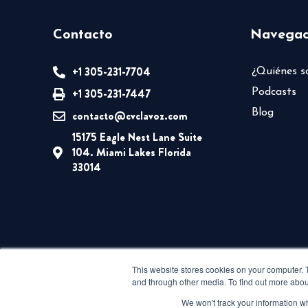
Contacto
Navegac
+1 305-231-7704
¿Quiénes 
+1 305-231-7447
Podcasts
Blog
contacto@cvclavoz.com
15175 Eagle Nest Lane Suite
104. Miami Lakes Florida
33014
This website stores cookies on your computer. 
and through other media. To find out more abou
We won't track your information whe