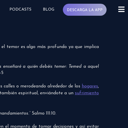
PODCASTS
BLOG
DESCARGA LA APP
, el temor es algo más profundo ya que implica
s enseñaré a quién debéis temer: Temed a aquel
-5
s calles o merodeando alrededor de los
hogares
,
 también espiritual, enviándote a un
sufrimiento
 mandamientos.”
Salmo 111:10.
en el momento de tomar decisiones y así evitar