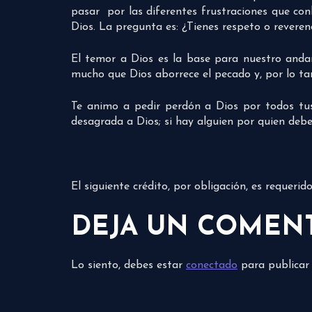
pasar por las diferentes frustraciones que co
Dios. La pregunta es: ¿Tienes respeto o reveren
El temor a Dios es la base para nuestro andar
mucho que Dios aborrece el pecado y, por lo tan
Te animo a pedir perdón a Dios por todos tus
desagrada a Dios; si hay alguien por quien debes
El siguiente crédito, por obligación, es requeri
DEJA UN COMEN
Lo siento, debes estar
conectado
para publicar