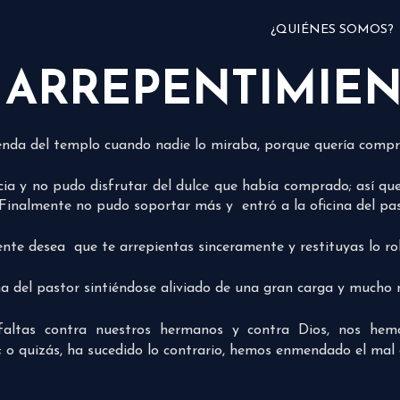
¿QUIÉNES SOMOS?
 ARREPENTIMIE
enda del templo cuando nadie lo miraba, porque quería compra
ia y no pudo disfrutar del dulce que había comprado; así q
 Finalmente no pudo soportar más y entró a la oficina del pa
mente desea que te arrepientas sinceramente y restituyas lo ro
cina del pastor sintiéndose aliviado de una gran carga y mucho
altas contra nuestros hermanos y contra Dios, nos he
; o quizás, ha sucedido lo contrario, hemos enmendado el m