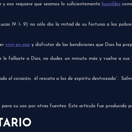
r y eso requiere que seamos lo suficientemente
humildes
como 
as 19: 1- 9) no sólo dio la mitad de su fortuna a los pobre
der
vivir en paz
y disfrutar de las bendiciones que Dios ha pre
e le fallaste a Dios, no dudes un minuto más y vuelve a sus 
ado el corazón; él rescata a los de espíritu destrozado”. Sal
do para su uso por otras fuentes: Este artículo fue producido 
TARIO