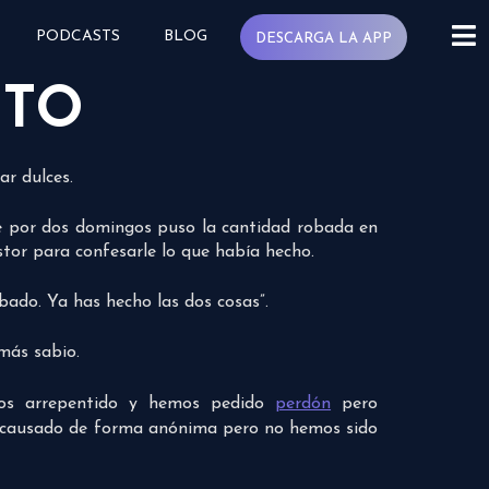
PODCASTS
BLOG
DESCARGA LA APP
NTO
r dulces.
ue por dos domingos puso la cantidad robada en
stor para confesarle lo que había hecho.
bado. Ya has hecho las dos cosas”.
 más sabio.
mos arrepentido y hemos pedido
perdón
pero
al causado de forma anónima pero no hemos sido