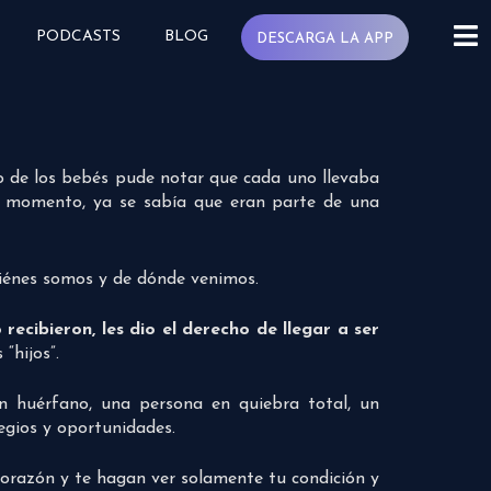
PODCASTS
BLOG
DESCARGA LA APP
to de los bebés pude notar que cada uno llevaba
se momento, ya se sabía que eran parte de una
uiénes somos y de dónde venimos.
recibieron, les dio el derecho de llegar a ser
“hijos”.
 huérfano, una persona en quiebra total, un
legios y oportunidades.
corazón y te hagan ver solamente tu condición y