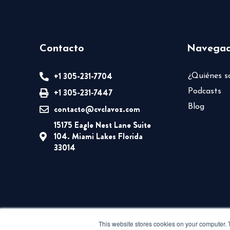
Contacto
Navegac
+1 305-231-7704
¿Quiénes 
+1 305-231-7447
Podcasts
Blog
contacto@cvclavoz.com
15175 Eagle Nest Lane Suite
104. Miami Lakes Florida
33014
This website stores cookies on your computer. 