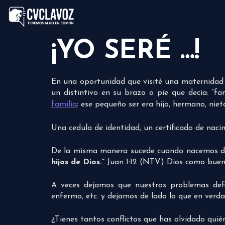
¡YO SERÉ …!
En una oportunidad que visité una maternidad p
un distintivo en su brazo o pie que decía: “
familia
; ese pequeño ser era hijo, hermano, nieto
Una cedula de identidad, un certificado de nac
De la misma manera sucede cuando nacemos de
hijos de Dios.”
Juan 1:12 (NTV) Dios como buen P
A veces dejamos que nuestros problemas def
enfermo, etc. y dejamos de lado lo que en verda
¿Tienes tantos conflictos que has olvidado qui