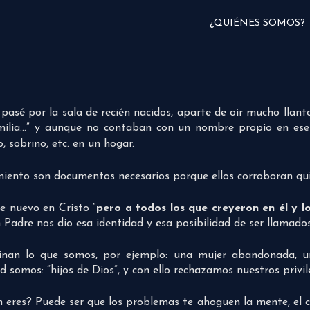
¿QUIÉNES SOMOS?
asé por la sala de recién nacidos, aparte de oír mucho llan
familia…” y aunque no contaban con un nombre propio en e
, sobrino, etc. en un hogar.
imiento son documentos necesarios porque ellos corroboran q
 nuevo en Cristo “
pero a todos los que creyeron en él y lo 
adre nos dio esa identidad y esa posibilidad de ser llamados 
inan lo que somos, por ejemplo: una mujer abandonada, un
d somos: “hijos de Dios”, y con ello rechazamos nuestros privi
én eres? Puede ser que los problemas te ahoguen la mente, el 